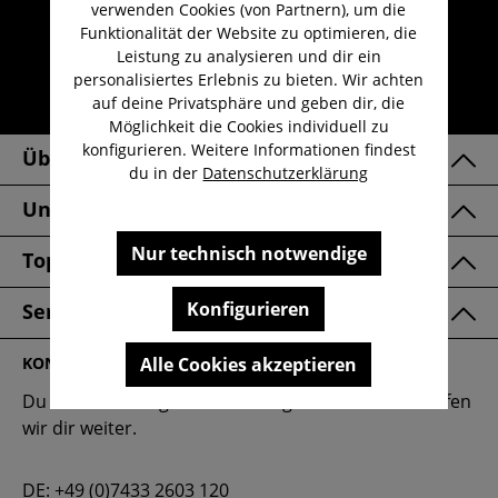
Kauf auf Rechnung
verwenden Cookies (von Partnern), um die
Funktionalität der Website zu optimieren, die
Kostenloser Versand ab 29,-€
Leistung zu analysieren und dir ein
Lieferzeit 1-3 Werktage
personalisiertes Erlebnis zu bieten. Wir achten
auf deine Privatsphäre und geben dir, die
30 Tage kostenlose Retoure
Möglichkeit die Cookies individuell zu
konfigurieren. Weitere Informationen findest
Über Uns
du in der
Datenschutzerklärung
Unsere Marken
Nur technisch notwendige
Top Kategorien
Konfigurieren
Service & FAQ
Alle Cookies akzeptieren
KONTAKT
Du hast eine Frage oder benötigst Hilfe? Gerne helfen
wir dir weiter.
DE:
+49 (0)7433 2603 120