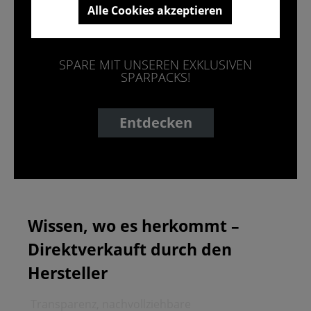
Alle Cookies akzeptieren
MULTIPACKS
SPARE MIT UNSEREN EXKLUSIVEN
SPARPACKS!
Entdecken
Wissen, wo es herkommt –
Direktverkauft durch den
Hersteller
Transparenz, nachvollziehbare