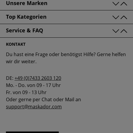
Unsere Marken
Alt Bewährtes erhält eine neue
Dynamik
Top Kategorien
Tradition schließt Innovation nicht aus – bei
Service & FAQ
Maskador halten wir an alt Bewährtem fest und
sind zugleich stets offen für neue Trends. Nicht
KONTAKT
umsonst heißt es: „was lange währt wird endlich
Du hast eine Frage oder benötigst Hilfe? Gerne helfen
gut“ – die Qualitätsstandards unserer Produkte
wir dir weiter.
sind bereits seit vielen Generationen erprobt
und gehen dabei immer auch mit der Zeit. So
setzen wir nicht nur auf zeitlose Klassiker,
DE:
+49 (0)7433 2603 120
sondern erfinden uns immer wieder neu, indem
Mo. - Do. von 09 - 17 Uhr
wir bewährte Elemente modern interpretieren,
Fr. von 09 - 13 Uhr
aktuelle Trends berücksichtigen und angesagte
Oder gerne per Chat oder Mail an
Prints einbauen. In einer Sache kannst du dir
support@maskador.com
dabei sicher sein: Auf hervorragende Qualität
musst du nie verzichten!