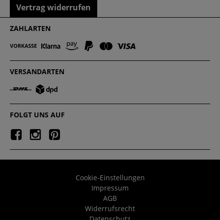
Vertrag widerrufen
ZAHLARTEN
Qualität, die man spüren kann!
Keine anderen Kleidungsstücke lassen wir so
nah an unsere Haut wie Unter- und
VERSANDARTEN
Nachtwäsche – umso wichtiger, dass die Stoffe,
aus denen deine Wäsche gefertigt ist, den
höchsten Qualitätsstandards entsprechen. Für
FOLGT UNS AUF
jede Jahreszeit und Temperatur findest du hier
die passenden Kleidungsstücke – geprüft und
zertifiziert nach OEKO-TEX Standard, sodass alle
Stoffe garantiert schadstofffrei sind. Gleichzeitig
werden sowohl unsere Eigenmarken wie auch
unsere Lizenzmarken fair und nachhaltig
Cookie-Einstellungen
Impressum
produziert und gewissenhaft verarbeitet.
AGB
Widerrufsrecht
Datenschutz