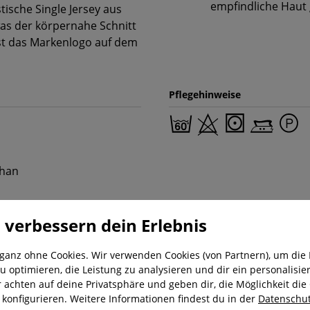
empfindliche Haut 
tische Single Jersey aus
as der körpernahe Schnitt
 ist das Markenlogo auf dem
Pflegehinweise
than
 verbessern dein Erlebnis
 ganz ohne Cookies. Wir verwenden Cookies (von Partnern), um die 
u optimieren, die Leistung zu analysieren und dir ein personalisier
r achten auf deine Privatsphäre und geben dir, die Möglichkeit die
nung
Kostenloser Versand ab 29,-€
Liefer
u konfigurieren. Weitere Informationen findest du in der
Datenschut