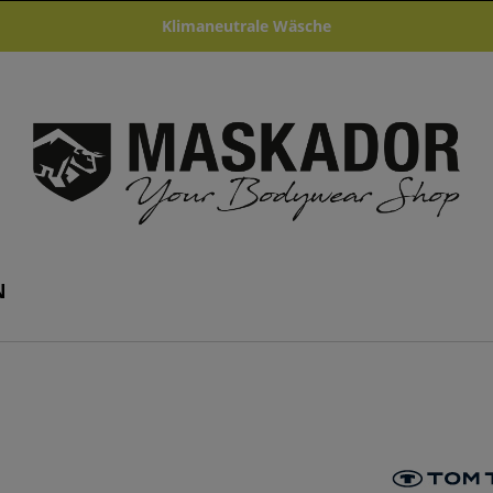
Klimaneutrale Wäsche
N