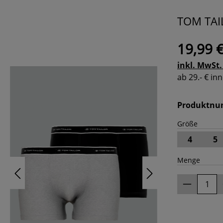
TOM TAIL
19,99 
inkl. MwSt.
ab 29.- € i
Produktn
Größe
4
5
Menge