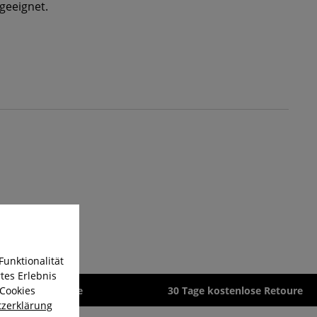
geeignet.
Funktionalität
tes Erlebnis
 Cookies
zeit 1-3 Werktage
30 Tage kostenlose Retoure
zerklärung