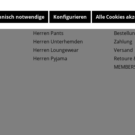
Top Kategorien
Service
hnisch notwendige
Konfigurieren
Alle Cookies akz
Herren Slips
Größenta
Herren Pants
Bestellu
Herren Unterhemden
Zahlung
Herren Loungewear
Versand
Herren Pyjama
Retoure 
MEMBER