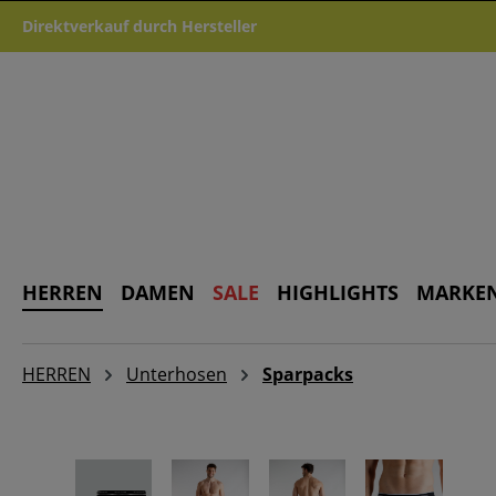
m Hauptinhalt springen
Zur Suche springen
Zur Hauptnavigation springen
Direktverkauf durch Hersteller
HERREN
DAMEN
SALE
HIGHLIGHTS
MARKE
HERREN
Unterhosen
Sparpacks