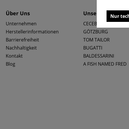
Über Uns
Unsere Marken
Nur tec
Unternehmen
CECEBA
Herstellerinformationen
GÖTZBURG
Barrierefreiheit
TOM TAILOR
Nachhaltigkeit
BUGATTI
Kontakt
BALDESSARINI
Blog
A FISH NAMED FRED