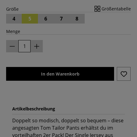
Größentabelle
Größe
4
5
6
7
8
Menge
In den Warenkorb
Artikelbeschreibung
Doppelt so modisch, doppelt so bequem – diese
angesagten Tom Tailor Pants erhältst du im
vorteilhaften 2er Pack! Der Single Jersey aus