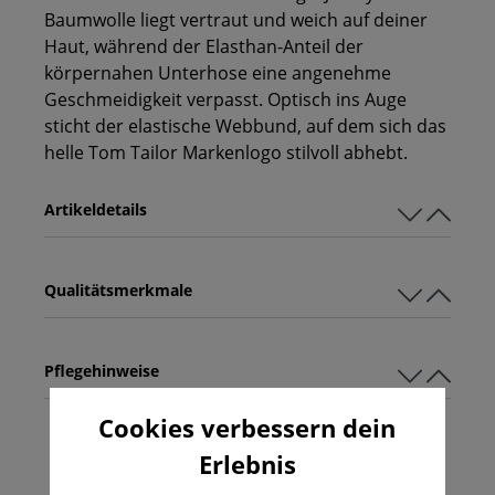
Baumwolle liegt vertraut und weich auf deiner
Haut, während der Elasthan-Anteil der
körpernahen Unterhose eine angenehme
Geschmeidigkeit verpasst. Optisch ins Auge
sticht der elastische Webbund, auf dem sich das
helle Tom Tailor Markenlogo stilvoll abhebt.
Artikeldetails
Qualitätsmerkmale
Pflegehinweise
Cookies verbessern dein
Erlebnis