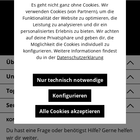
Es geht nicht ganz ohne Cookies. Wir
Umfangreicher Kundenservice
verwenden Cookies (von Partnern), um die
Funktionalität der Website zu optimieren, die
Kauf auf Rechnung
Leistung zu analysieren und dir ein
Kostenloser Versand ab 29,-€
personalisiertes Erlebnis zu bieten. Wir achten
auf deine Privatsphäre und geben dir, die
Lieferzeit 1-3 Werktage
Möglichkeit die Cookies individuell zu
30 Tage kostenlose Retoure
konfigurieren. Weitere Informationen findest
du in der
Datenschutzerklärung
Über Uns
Unsere Marken
Nur technisch notwendige
Top Kategorien
Konfigurieren
Service & FAQ
Alle Cookies akzeptieren
KONTAKT
Du hast eine Frage oder benötigst Hilfe? Gerne helfen
wir dir weiter.