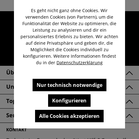
Es geht nicht ganz ohne Cookies. Wir
verwenden Cookies (von Partnern), um die
Umfangreicher Kundenservice
Funktionalität der Website zu optimieren, die
Kauf auf Rechnung
Leistung zu analysieren und dir ein
personalisiertes Erlebnis zu bieten. Wir achten
Kostenloser Versand ab 29,-€
auf deine Privatsphäre und geben dir, die
Lieferzeit 1-3 Werktage
Möglichkeit die Cookies individuell zu
konfigurieren. Weitere Informationen findest
30 Tage kostenlose Retoure
du in der
Datenschutzerklärung
Über Uns
Nur technisch notwendige
Unsere Marken
Konfigurieren
Top Kategorien
Service & FAQ
Alle Cookies akzeptieren
KONTAKT