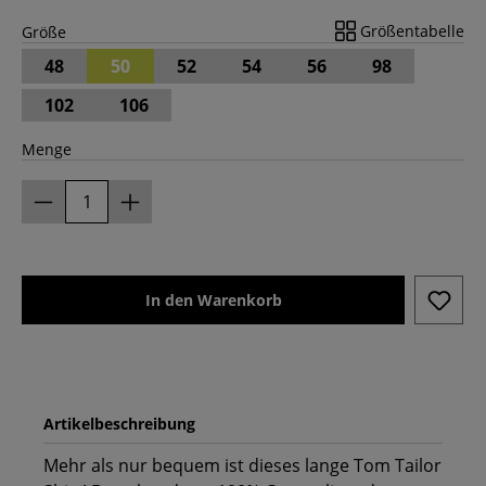
Größentabelle
Größe
48
50
52
54
56
98
102
106
Menge
In den Warenkorb
Artikelbeschreibung
Mehr als nur bequem ist dieses lange Tom Tailor