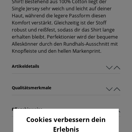
Shirt! Bestehend aus 100% Cotton liegt der
Single Jersey sehr weich und leicht auf deiner
Haut, während die legere Passform diesen
Komfort verstärkt. Gleichzeitig ist der Stoff
robust und reißfest, sodass dir das Shirt lange
erhalten bleibt. Perfektionier wird der bequeme
Alleskönner durch den Rundhals-Ausschnitt mit
Knopfleiste und den hellen Markenprint.
Artikeldetails
Qualitätsmerkmale
Pflegehinweise
Cookies verbessern dein
Erlebnis