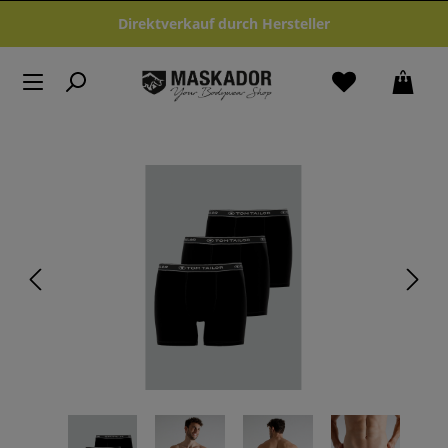
Zum Hauptinhalt springen
Direktverkauf durch Hersteller