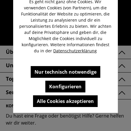
Es geht nicht ganz ohne Cookies. Wir
Umfangreicher Kundenservice
verwenden Cookies (von Partnern), um die
Kauf auf Rechnung
Funktionalität der Website zu optimieren, die
Leistung zu analysieren und dir ein
Kostenloser Versand ab 29,-€
personalisiertes Erlebnis zu bieten. Wir achten
Lieferzeit 1-3 Werktage
auf deine Privatsphäre und geben dir, die
30 Tage kostenlose Retoure
Möglichkeit die Cookies individuell zu
konfigurieren. Weitere Informationen findest
du in der
Datenschutzerklärung
Über Uns
Unsere Marken
Nur technisch notwendige
Top Kategorien
Konfigurieren
Service & FAQ
Alle Cookies akzeptieren
KONTAKT
Du hast eine Frage oder benötigst Hilfe? Gerne helfen
wir dir weiter.