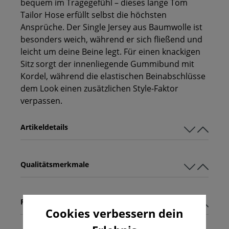
bequem im Tragegefühl – dieses lange Tom
Tailor Hose erfüllt selbst die höchsten
Ansprüche. Der Single Jersey aus Baumwolle ist
besonders weich, während er sich fließend und
leicht um deine Beine legt. Für einen knackigen
Sitz sorgt der innenliegende Gummibund mit
Kordel, während die elastischen Beinabschlüsse
dem Look einen zusätzlichen Style-Faktor
verpassen.
Artikeldetails
Qualitätsmerkmale
Pflegehinweise
Cookies verbessern dein