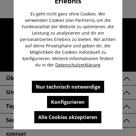
Erlebnis
Es geht nicht ganz ohne Cookies. Wir
verwenden Cookies (von Partnern), um die
Umfangreicher Kundenservice
Funktionalität der Website zu optimieren, die
Leistung zu analysieren und dir ein
Kauf auf Rechnung
personalisiertes Erlebnis zu bieten. Wir achten
Kostenloser Versand ab 29,-€
auf deine Privatsphäre und geben dir, die
Möglichkeit die Cookies individuell zu
Lieferzeit 1-3 Werktage
konfigurieren. Weitere Informationen findest
30 Tage kostenlose Retoure
du in der
Datenschutzerklärung
Über Uns
Nur technisch notwendige
Unsere Marken
Konfigurieren
Top Kategorien
Alle Cookies akzeptieren
Service & FAQ
KONTAKT