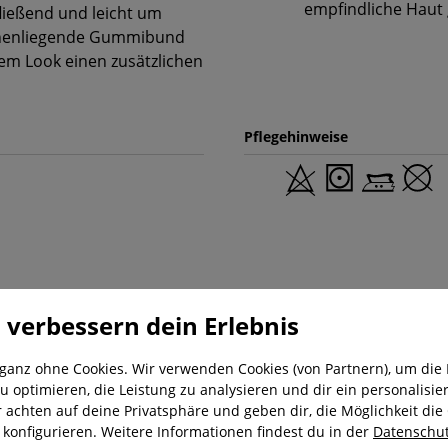
empfindliche Haut 
ließend und leicht um
 innenliegende Gummibund
em Look einen zusätzlichen
Pflegehinweise
 verbessern dein Erlebnis
 ganz ohne Cookies. Wir verwenden Cookies (von Partnern), um die 
u optimieren, die Leistung zu analysieren und dir ein personalisier
r achten auf deine Privatsphäre und geben dir, die Möglichkeit die
nung
Kostenloser Versand ab 29,-€
Liefer
u konfigurieren. Weitere Informationen findest du in der
Datenschut