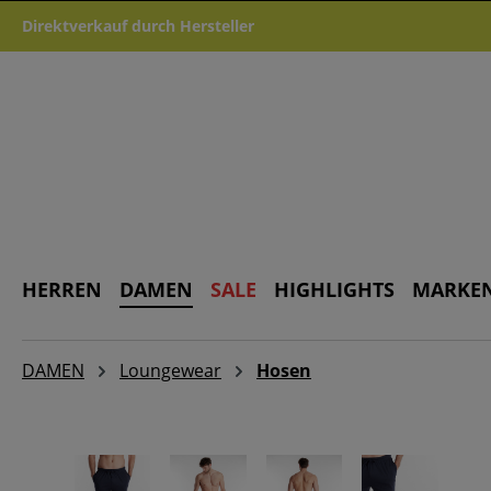
m Hauptinhalt springen
Zur Suche springen
Zur Hauptnavigation springen
Direktverkauf durch Hersteller
HERREN
DAMEN
SALE
HIGHLIGHTS
MARKE
DAMEN
Loungewear
Hosen