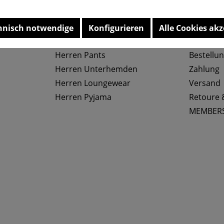
Top Kategorien
Service
hnisch notwendige
Konfigurieren
Alle Cookies akz
Herren Slips
Größenta
Herren Pants
Bestellu
Herren Unterhemden
Zahlung
Herren Loungewear
Versand
Herren Pyjama
Retoure 
MEMBER