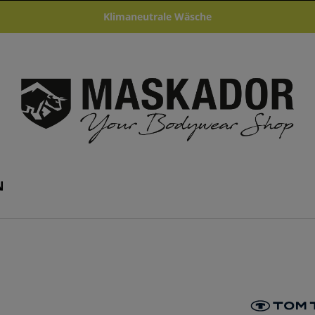
Klimaneutrale Wäsche
N