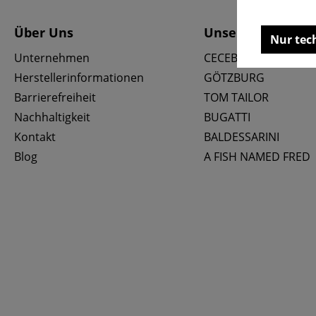
Über Uns
Unsere Marken
Nur tec
Unternehmen
CECEBA
Herstellerinformationen
GÖTZBURG
Barrierefreiheit
TOM TAILOR
Nachhaltigkeit
BUGATTI
Kontakt
BALDESSARINI
Blog
A FISH NAMED FRED