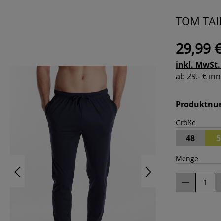
TOM TAIL
29,99 
inkl. MwSt.
ab 29.- € i
Produktn
Größe
48
5
Menge