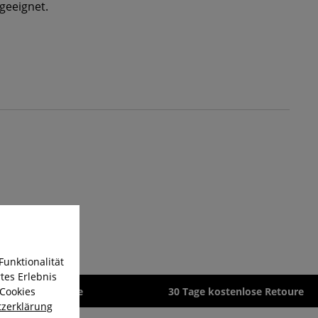
geeignet.
Funktionalität
tes Erlebnis
 Cookies
zeit 1-3 Werktage
30 Tage kostenlose Retoure
zerklärung