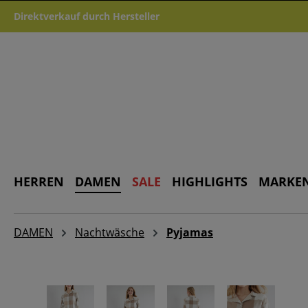
m Hauptinhalt springen
Zur Suche springen
Zur Hauptnavigation springen
Direktverkauf durch Hersteller
HERREN
DAMEN
SALE
HIGHLIGHTS
MARKE
DAMEN
Nachtwäsche
Pyjamas