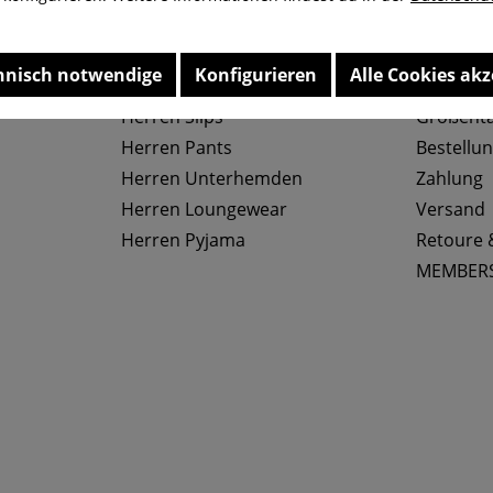
hnisch notwendige
Konfigurieren
Alle Cookies akz
Top Kategorien
Service
Herren Slips
Größenta
Herren Pants
Bestellu
Herren Unterhemden
Zahlung
Herren Loungewear
Versand
Herren Pyjama
Retoure 
MEMBER