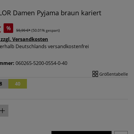
LOR Damen Pyjama braun kariert
€
%
59,99 €*
(50.01% gespart)
 zzgl. Versandkosten
nnerhalb Deutschlands versandkostenfrei
ummer:
060265-5200-0554-0-40
Größentabelle
8
40