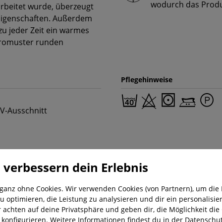
wodurch das Produk
arbeitet wurde, überzeugt
Eigenschaften. Außerdem
 zu jeder Zeit ein warmes
aromuster runden
Pflegehinweise
 V-Ausschnitt
 verbessern dein Erlebnis
 ganz ohne Cookies. Wir verwenden Cookies (von Partnern), um die 
u optimieren, die Leistung zu analysieren und dir ein personalisier
r achten auf deine Privatsphäre und geben dir, die Möglichkeit die
nung
Kostenloser Versand ab 29,-€
Liefer
u konfigurieren. Weitere Informationen findest du in der
Datenschut