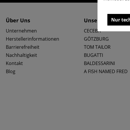
Nur tec
Über Uns
Unsere Marken
Unternehmen
CECEBA
Herstellerinformationen
GÖTZBURG
Barrierefreiheit
TOM TAILOR
Nachhaltigkeit
BUGATTI
Kontakt
BALDESSARINI
Blog
A FISH NAMED FRED