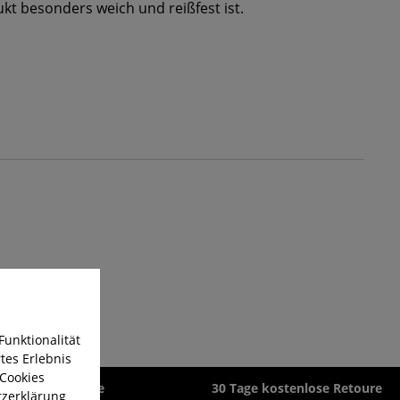
t besonders weich und reißfest ist.
Funktionalität
tes Erlebnis
 Cookies
zeit 1-3 Werktage
30 Tage kostenlose Retoure
zerklärung