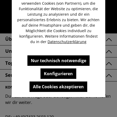
Kauf auf Rechnung
verwenden Cookies (von Partnern), um die
Funktionalität der Website zu optimieren, die
Kostenloser Versand ab 29,-€
Leistung zu analysieren und dir ein
Lieferzeit 1-3 Werktage
personalisiertes Erlebnis zu bieten. Wir achten
auf deine Privatsphäre und geben dir, die
30 Tage kostenlose Retoure
Möglichkeit die Cookies individuell zu
konfigurieren. Weitere Informationen findest
Über Uns
du in der
Datenschutzerklärung
Unsere Marken
Nur technisch notwendige
Top Kategorien
Konfigurieren
Service & FAQ
Alle Cookies akzeptieren
KONTAKT
Du hast eine Frage oder benötigst Hilfe? Gerne helfen
wir dir weiter.