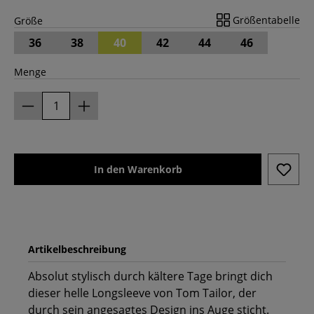
Größentabelle
Größe
36
38
40
42
44
46
Menge
In den Warenkorb
Artikelbeschreibung
Absolut stylisch durch kältere Tage bringt dich
dieser helle Longsleeve von Tom Tailor, der
durch sein angesagtes Design ins Auge sticht.