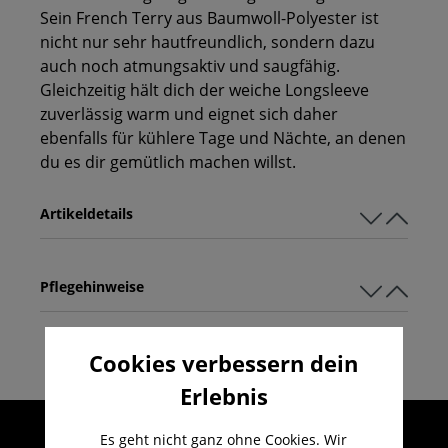
Sein French Terry aus Baumwoll-Polyester ist
nicht nur sehr hautfreundlich, sondern dazu
auch noch atmungsaktiv und saugfähig.
Gleichzeitig hält dich der weiche Longsleeve
zuverlässig warm und eignet sich daher
ebenfalls für kühlere Tage und Nächte, an denen
du es dir gemütlich machen willst.
Artikeldetails
Pflegehinweise
Cookies verbessern dein
Erlebnis
Umfangreicher Kundenservice
Es geht nicht ganz ohne Cookies. Wir