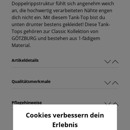
Doppelrippstruktur fühlt sich angenehm weich
an, die hochwertig verarbeiteten Nähte engen
dich nicht ein. Mit diesem Tank-Top bist du
unten drunter bestens gekleidet! Diese Tank-
Tops gehören zur Classic Kollektion von
GÖTZBURG und bestehen aus 1-fädigem
Material.
Artikeldetails
Qualitätsmerkmale
Pflegehinweise
Cookies verbessern dein
Erlebnis