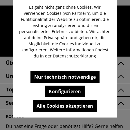
Es geht nicht ganz ohne Cookies. Wir
verwenden Cookies (von Partnern), um die
Umfangreicher Kundenservice
Funktionalität der Website zu optimieren, die
Kauf auf Rechnung
Leistung zu analysieren und dir ein
Kostenloser Versand ab 29,-€
personalisiertes Erlebnis zu bieten. Wir achten
auf deine Privatsphäre und geben dir, die
Lieferzeit 1-3 Werktage
Möglichkeit die Cookies individuell zu
30 Tage kostenlose Retoure
konfigurieren. Weitere Informationen findest
du in der
Datenschutzerklärung
Über Uns
Unsere Marken
Nur technisch notwendige
Top Kategorien
Konfigurieren
Service & FAQ
Alle Cookies akzeptieren
KONTAKT
Du hast eine Frage oder benötigst Hilfe? Gerne helfen