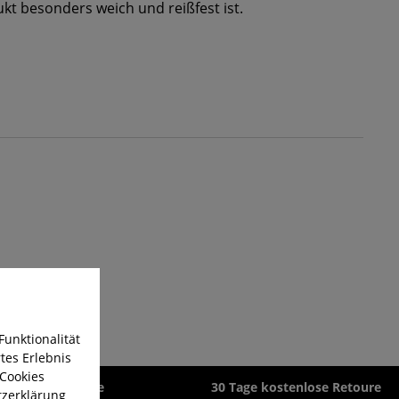
t besonders weich und reißfest ist.
Funktionalität
tes Erlebnis
 Cookies
zeit 1-3 Werktage
30 Tage kostenlose Retoure
zerklärung