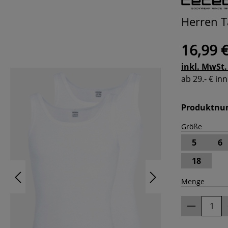
Herren T
16,99 
inkl. MwSt.
ab 29.- € i
Produktn
Größe
5
6
18
Menge