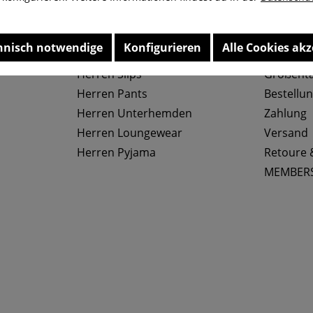
hnisch notwendige
Konfigurieren
Alle Cookies akz
Top Kategorien
Service
Herren Slips
Größenta
Herren Pants
Bestellu
Herren Unterhemden
Zahlung
Herren Loungewear
Versand
Herren Pyjama
Retoure 
MEMBER