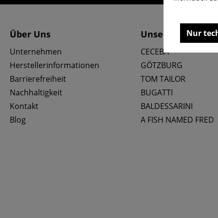
Nur tec
Über Uns
Unsere Marken
Unternehmen
CECEBA
Herstellerinformationen
GÖTZBURG
Barrierefreiheit
TOM TAILOR
Nachhaltigkeit
BUGATTI
Kontakt
BALDESSARINI
Blog
A FISH NAMED FRED