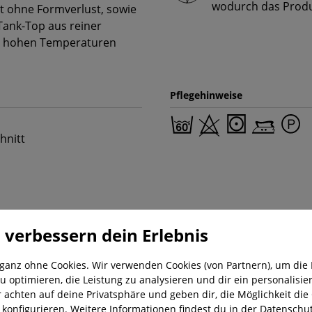
wodurch das Produk
t ohne Formverlust, sowie
Tank-Top aus reiner
ei hohen Temperaturen
Pflegehinweise
hnitt
 verbessern dein Erlebnis
 ganz ohne Cookies. Wir verwenden Cookies (von Partnern), um die 
u optimieren, die Leistung zu analysieren und dir ein personalisier
r achten auf deine Privatsphäre und geben dir, die Möglichkeit die
nung
Kostenloser Versand ab 29,-€
Liefer
u konfigurieren. Weitere Informationen findest du in der
Datenschut