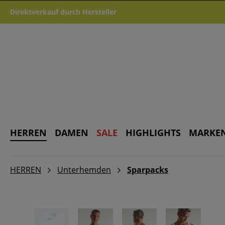
m Hauptinhalt springen
Zur Suche springen
Zur Hauptnavigation springen
Direktverkauf durch Hersteller
HERREN
DAMEN
SALE
HIGHLIGHTS
MARKE
HERREN
Unterhemden
Sparpacks