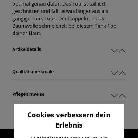
optimal genau dafür. Das Top ist tailliert
geschnitten und fällt etwas länger aus als
gängige Tank-Tops. Der Doppelripp aus
Baumwolle schmeichelt bei diesem Tank-Top
deiner Haut.
Artikeldetails
Qualitätsmerkmale
Pflegehinweise
Cookies verbessern dein
Erlebnis
Umfangreicher Kundenservice