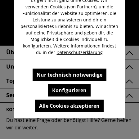
Es geht nicht ganz ohne Cookies. Wir
verwenden Cookies (von Partnern), um die
Kauf auf Rechnung
Funktionalität der Website zu optimieren, die
Kostenloser Versand ab 29,-€
Leistung zu analysieren und dir ein
personalisiertes Erlebnis zu bieten. Wir achten
Lieferzeit 1-3 Werktage
auf deine Privatsphäre und geben dir, die
30 Tage kostenlose Retoure
Möglichkeit die Cookies individuell zu
konfigurieren. Weitere Informationen findest
Über Uns
du in der
Datenschutzerklärung
Unsere Marken
Nur technisch notwendige
Top Kategorien
Konfigurieren
Service & FAQ
Alle Cookies akzeptieren
KONTAKT
Du hast eine Frage oder benötigst Hilfe? Gerne helfen
wir dir weiter.