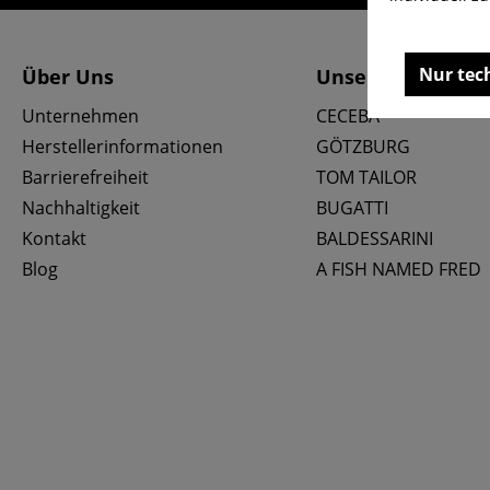
Nur tec
Über Uns
Unsere Marken
Unternehmen
CECEBA
Herstellerinformationen
GÖTZBURG
Barrierefreiheit
TOM TAILOR
Nachhaltigkeit
BUGATTI
Kontakt
BALDESSARINI
Blog
A FISH NAMED FRED