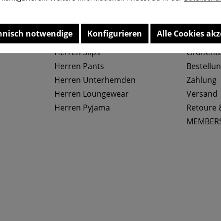
hnisch notwendige
Konfigurieren
Alle Cookies akz
Top Kategorien
Service
Herren Slips
Größenta
Herren Pants
Bestellu
Herren Unterhemden
Zahlung
Herren Loungewear
Versand
Herren Pyjama
Retoure 
MEMBER