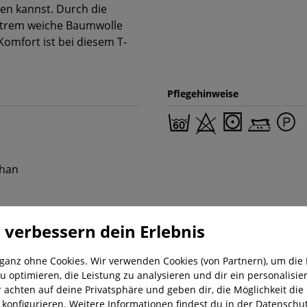
en kannst. Durch die
extrem weiche Baumwolle
Komfort ist bei diesem T-
Pflegehinweise
than
 verbessern dein Erlebnis
 ganz ohne Cookies. Wir verwenden Cookies (von Partnern), um die 
u optimieren, die Leistung zu analysieren und dir ein personalisier
r achten auf deine Privatsphäre und geben dir, die Möglichkeit die
nung
Kostenloser Versand ab 29,-€
Liefer
u konfigurieren. Weitere Informationen findest du in der
Datenschut