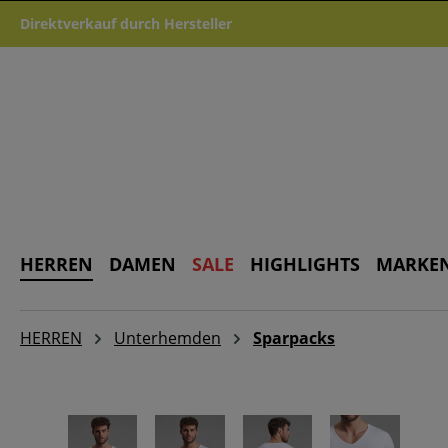
m Hauptinhalt springen
Zur Suche springen
Zur Hauptnavigation springen
Direktverkauf durch Hersteller
HERREN
DAMEN
SALE
HIGHLIGHTS
MARKE
HERREN
Unterhemden
Sparpacks