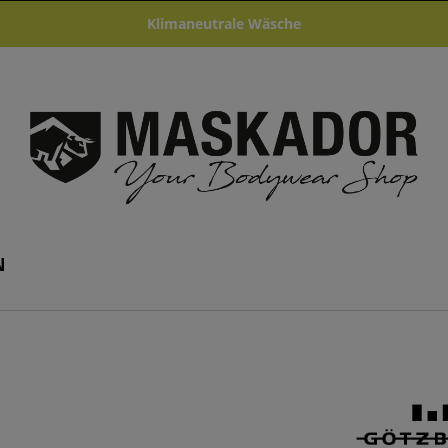
Klimaneutrale Wäsche
N