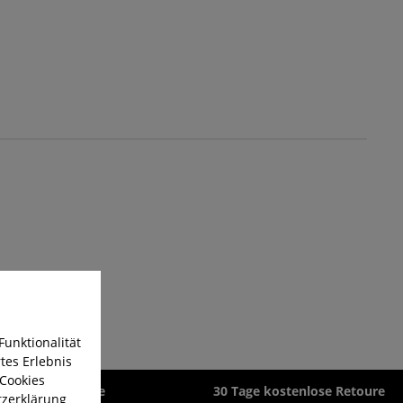
Funktionalität
tes Erlebnis
 Cookies
zeit 1-3 Werktage
30 Tage kostenlose Retoure
zerklärung