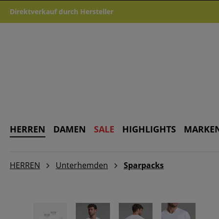
m Hauptinhalt springen
Zur Suche springen
Zur Hauptnavigation springen
Direktverkauf durch Hersteller
HERREN
DAMEN
SALE
HIGHLIGHTS
MARKE
HERREN
Unterhemden
Sparpacks