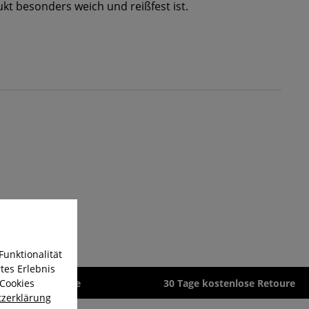
t besonders weich und reißfest ist.
Funktionalität
tes Erlebnis
 Cookies
zeit 1-3 Werktage
30 Tage kostenlose Retoure
zerklärung