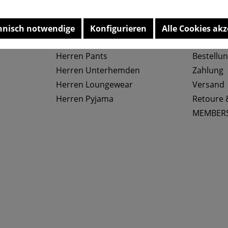
Top Kategorien
Service
hnisch notwendige
Konfigurieren
Alle Cookies akz
Herren Slips
Größenta
Herren Pants
Bestellu
Herren Unterhemden
Zahlung
Herren Loungewear
Versand
Herren Pyjama
Retoure 
MEMBER