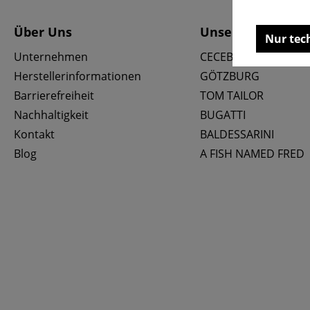
Über Uns
Unsere Marken
Nur tec
Unternehmen
CECEBA
Herstellerinformationen
GÖTZBURG
Barrierefreiheit
TOM TAILOR
Nachhaltigkeit
BUGATTI
Kontakt
BALDESSARINI
Blog
A FISH NAMED FRED