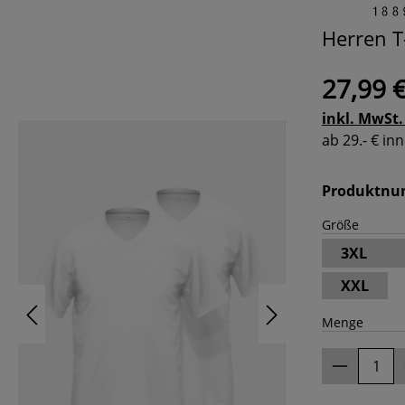
Herren T
27,99 
inkl. MwSt.
ab 29.- € i
Produktn
Größe
3XL
XXL
Menge