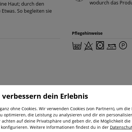
wodurch das Produk
eine Haut; durch den
 Etwas. So begleiten sie
Pflegehinweise
 verbessern dein Erlebnis
 ganz ohne Cookies. Wir verwenden Cookies (von Partnern), um die 
u optimieren, die Leistung zu analysieren und dir ein personalisier
r achten auf deine Privatsphäre und geben dir, die Möglichkeit die
nung
Kostenloser Versand ab 29,-€
Liefer
u konfigurieren. Weitere Informationen findest du in der
Datenschut