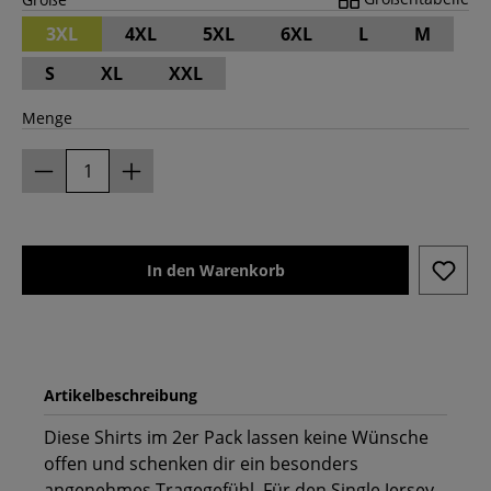
3XL
4XL
5XL
6XL
L
M
S
XL
XXL
Menge
In den Warenkorb
Artikelbeschreibung
Diese Shirts im 2er Pack lassen keine Wünsche
offen und schenken dir ein besonders
angenehmes Tragegefühl. Für den Single Jersey