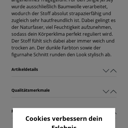
wurde ausschließlich Baumwolle verarbeitet,
wodurch der Stoff absolut strapazierfähig und
zugleich sehr hautfreundlich ist. Dabei gelingt es
der Naturfaser, viel Feuchtigkeit aufzunehmen,
sodass dein Körperklima perfekt reguliert wird.
Der Stoff fühlt sich dabei aber immer weich und
trocken an. Der dunkle Farbton sowie der
figurnahe Schnitt runden den Look stylisch ab.
Artikeldetails
Qualitätsmerkmale
Pflegehinweise
Cookies verbessern dein
Erlebnis