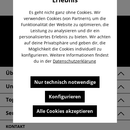
Es geht nicht ganz ohne Cookies. Wir
verwenden Cookies (von Partnern), um die
Umfangreicher Kundenservice
Funktionalität der Website zu optimieren, die
Leistung zu analysieren und dir ein
Kauf auf Rechnung
personalisiertes Erlebnis zu bieten. Wir achten
Kostenloser Versand ab 29,-€
auf deine Privatsphäre und geben dir, die
Möglichkeit die Cookies individuell zu
Lieferzeit 1-3 Werktage
konfigurieren. Weitere Informationen findest
30 Tage kostenlose Retoure
du in der
Datenschutzerklärung
Über Uns
Nur technisch notwendige
Unsere Marken
Konfigurieren
Top Kategorien
Alle Cookies akzeptieren
Service & FAQ
KONTAKT