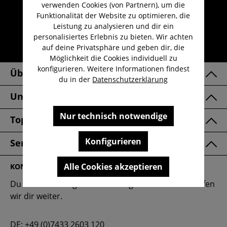
Kauf auf Rechnung
verwenden Cookies (von Partnern), um die
Funktionalität der Website zu optimieren, die
Kostenloser Versand ab 29,-€
Leistung zu analysieren und dir ein
Lieferzeit 1-3 Werktage
personalisiertes Erlebnis zu bieten. Wir achten
auf deine Privatsphäre und geben dir, die
30 Tage kostenlose Retoure
Möglichkeit die Cookies individuell zu
konfigurieren. Weitere Informationen findest
Über Uns
du in der
Datenschutzerklärung
Unsere Marken
Nur technisch notwendige
Top Kategorien
Konfigurieren
Service & FAQ
Alle Cookies akzeptieren
KONTAKT
Du hast eine Frage oder benötigst Hilfe? Gerne helfen
wir dir weiter.
DE:
+49 (0)7433 2603 120