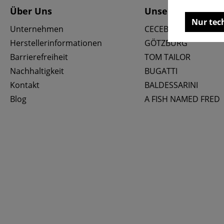
Über Uns
Unsere Marken
Nur tec
Unternehmen
CECEBA
Herstellerinformationen
GÖTZBURG
Barrierefreiheit
TOM TAILOR
Nachhaltigkeit
BUGATTI
Kontakt
BALDESSARINI
Blog
A FISH NAMED FRED