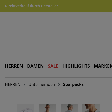
m Hauptinhalt springen
Zur Suche springen
Zur Hauptnavigation springen
Direktverkauf durch Hersteller
HERREN
DAMEN
SALE
HIGHLIGHTS
MARKE
HERREN
Unterhemden
Sparpacks