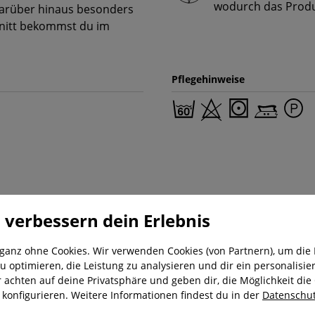
wodurch das Produk
darüber hinaus besonders
hnitt bekommst du im
Pflegehinweise
 verbessern dein Erlebnis
 ganz ohne Cookies. Wir verwenden Cookies (von Partnern), um die 
u optimieren, die Leistung zu analysieren und dir ein personalisier
nung
Kostenloser Versand ab 29,-€
Liefer
r achten auf deine Privatsphäre und geben dir, die Möglichkeit die
u konfigurieren. Weitere Informationen findest du in der
Datenschut