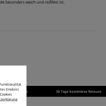
t besonders weich und reißfest ist.
Funktionalität
tes Erlebnis
zeit 1-3 Werktage
30 Tage kostenlose Retoure
 Cookies
zerklärung