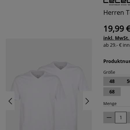
Herren T
19,99 
inkl. MwSt.
ab 29.- € i
Produktn
Größe
48
5
68
Menge