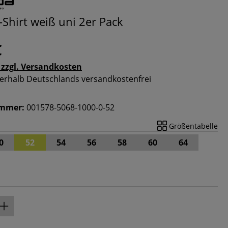
-Shirt weiß uni 2er Pack
€
 zzgl. Versandkosten
nnerhalb Deutschlands versandkostenfrei
ummer:
001578-5068-1000-0-52
Größentabelle
0
52
54
56
58
60
64