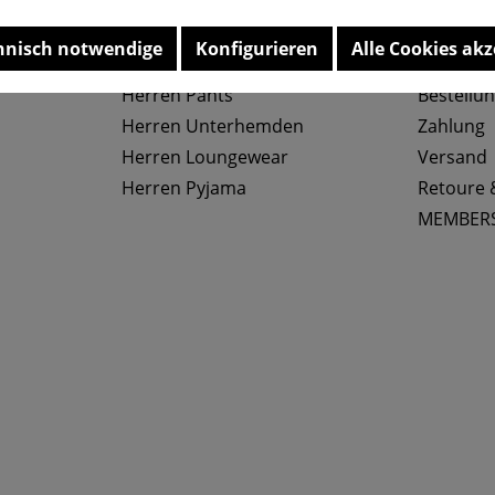
Top Kategorien
Service
hnisch notwendige
Konfigurieren
Alle Cookies akz
Herren Slips
Größenta
Herren Pants
Bestellu
Herren Unterhemden
Zahlung
Herren Loungewear
Versand
Herren Pyjama
Retoure 
MEMBER