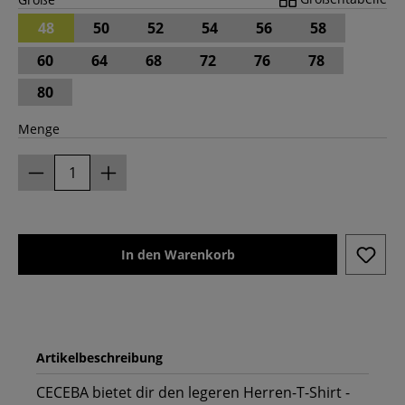
48
50
52
54
56
58
60
64
68
72
76
78
80
Menge
In den Warenkorb
Artikelbeschreibung
CECEBA bietet dir den legeren Herren-T-Shirt -