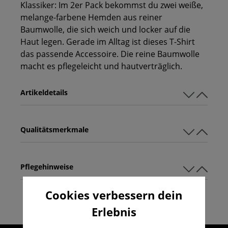
Klassiker: Im 2er Pack bekommst du zwei weiße,
melange-farbene Hemden aus reiner
Baumwolle, die sich weich und locker auf die
Haut legen. Gerade im Alltag ist dieses T-Shirt
das passende Accessoire. Die reine Baumwolle
macht es pflegeleicht und hautverträglich.
Artikeldetails
Qualitätsmerkmale
Pflegehinweise
Cookies verbessern dein
Erlebnis