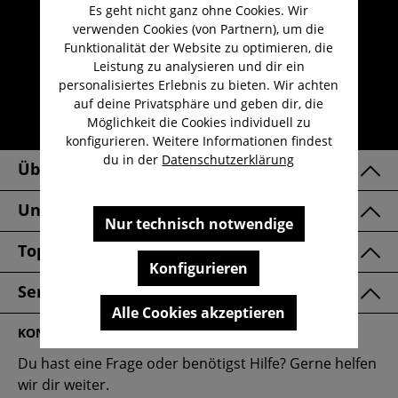
Es geht nicht ganz ohne Cookies. Wir
Umfangreicher Kundenservice
verwenden Cookies (von Partnern), um die
Kauf auf Rechnung
Funktionalität der Website zu optimieren, die
Leistung zu analysieren und dir ein
Kostenloser Versand ab 29,-€
personalisiertes Erlebnis zu bieten. Wir achten
Lieferzeit 1-3 Werktage
auf deine Privatsphäre und geben dir, die
Möglichkeit die Cookies individuell zu
30 Tage kostenlose Retoure
konfigurieren. Weitere Informationen findest
du in der
Datenschutzerklärung
Über Uns
Unsere Marken
Nur technisch notwendige
Top Kategorien
Konfigurieren
Service & FAQ
Alle Cookies akzeptieren
KONTAKT
Du hast eine Frage oder benötigst Hilfe? Gerne helfen
wir dir weiter.