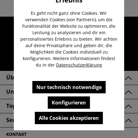
Es geht nicht ganz ohne Cookies. Wir
verwenden Cookies (von Partnern), um die
Umfangreicher Kundenservice
Funktionalität der Website zu optimieren, die
Leistung zu analysieren und dir ein
Kauf auf Rechnung
personalisiertes Erlebnis zu bieten. Wir achten
Kostenloser Versand ab 29,-€
auf deine Privatsphäre und geben dir, die
Möglichkeit die Cookies individuell zu
Lieferzeit 1-3 Werktage
konfigurieren. Weitere Informationen findest
30 Tage kostenlose Retoure
du in der
Datenschutzerklärung
Über Uns
Nur technisch notwendige
Unsere Marken
Konfigurieren
Top Kategorien
Alle Cookies akzeptieren
Service & FAQ
KONTAKT