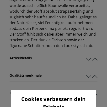
wurde ausschließlich Baumwolle verarbeitet,
wodurch der Stoff absolut strapazierfähig und
zugleich sehr hautfreundlich ist. Dabei gelingt es
der Naturfaser, viel Feuchtigkeit aufzunehmen,
sodass dein Körperklima perfekt reguliert wird.
Der Stoff fühlt sich dabei aber immer weich und
trocken an. Der dunkle Farbton sowie der
figurnahe Schnitt runden den Look stylisch ab.
Artikeldetails
Qualitätsmerkmale
Pflegehinweise
Cookies verbessern dein
Erlebnis