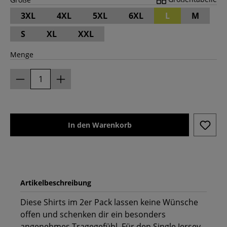
3XL
4XL
5XL
6XL
L
M
S
XL
XXL
Menge
In den Warenkorb
Artikelbeschreibung
Diese Shirts im 2er Pack lassen keine Wünsche
offen und schenken dir ein besonders
angenehmes Tragegefühl. Für den Single Jersey