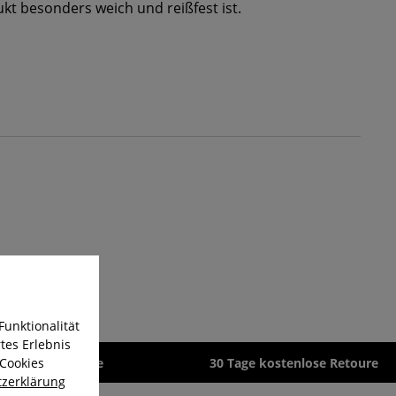
t besonders weich und reißfest ist.
Funktionalität
tes Erlebnis
 Cookies
zeit 1-3 Werktage
30 Tage kostenlose Retoure
zerklärung