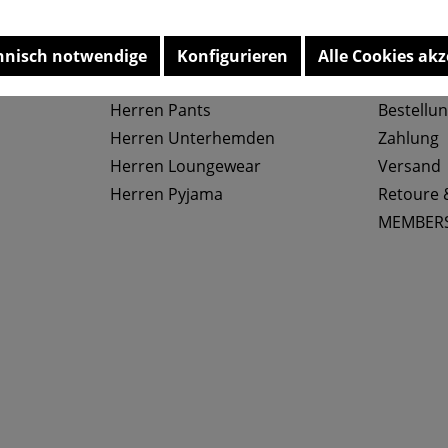
Top Kategorien
Service
hnisch notwendige
Konfigurieren
Alle Cookies akz
Herren Slips
Größenta
Herren Pants
Bestellu
Herren Unterhemden
Zahlung
Herren Loungewear
Versand
Herren Pyjama
Retoure 
MEMBER