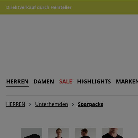
m Hauptinhalt springen
Zur Suche springen
Zur Hauptnavigation springen
Direktverkauf durch Hersteller
HERREN
DAMEN
SALE
HIGHLIGHTS
MARKE
HERREN
Unterhemden
Sparpacks