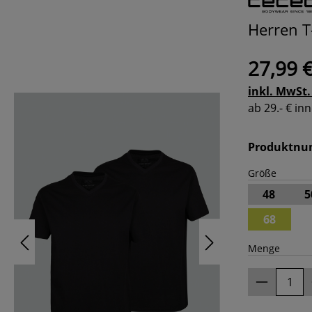
Herren T
27,99 
inkl. MwSt.
ab 29.- € i
Produktn
Größe
48
5
68
Menge