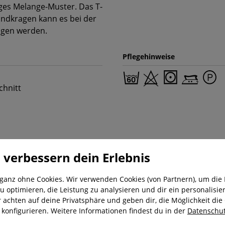
ges Melange-Muster. Das T-
Rundkragen kann es bei der
ragen werden.
Pflegehinweise
chnitt
 verbessern dein Erlebnis
 ganz ohne Cookies. Wir verwenden Cookies (von Partnern), um die 
u optimieren, die Leistung zu analysieren und dir ein personalisier
nung
Kostenloser Versand ab 29,-€
Liefer
r achten auf deine Privatsphäre und geben dir, die Möglichkeit die
u konfigurieren. Weitere Informationen findest du in der
Datenschut