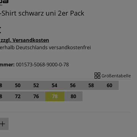
-Shirt schwarz uni 2er Pack
€
 zzgl. Versandkosten
nnerhalb Deutschlands versandkostenfrei
ummer:
001573-5068-9000-0-78
Größentabelle
8
50
52
54
56
58
60
8
72
76
78
80