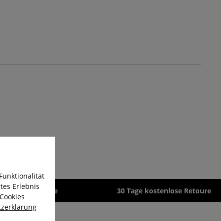
Funktionalität
tes Erlebnis
zeit 1-3 Werktage
30 Tage kostenlose Retoure
 Cookies
zerklärung