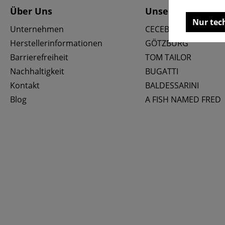
Über Uns
Unsere Marken
Nur tec
Unternehmen
CECEBA
Herstellerinformationen
GÖTZBURG
Barrierefreiheit
TOM TAILOR
Nachhaltigkeit
BUGATTI
Kontakt
BALDESSARINI
Blog
A FISH NAMED FRED