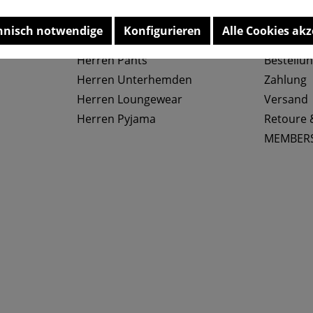
Top Kategorien
Service
hnisch notwendige
Konfigurieren
Alle Cookies akz
Herren Slips
Größenta
Herren Pants
Bestellu
Herren Unterhemden
Zahlung
Herren Loungewear
Versand
Herren Pyjama
Retoure 
MEMBER