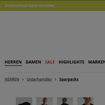
m Hauptinhalt springen
Zur Suche springen
Zur Hauptnavigation springen
Direktverkauf durch Hersteller
HERREN
DAMEN
SALE
HIGHLIGHTS
MARKE
HERREN
Unterhemden
Sparpacks