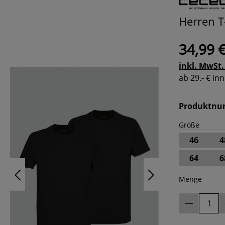
Herren T
34,99 
inkl. MwSt.
ab 29.- € i
Produktn
Größe
46
4
64
6
Menge