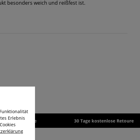
t besonders weich und reißfest ist.
Funktionalität
tes Erlebnis
zeit 1-3 Werktage
30 Tage kostenlose Retoure
 Cookies
zerklärung