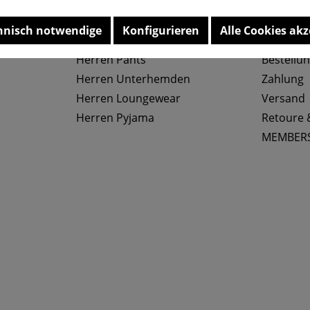
Top Kategorien
Service
hnisch notwendige
Konfigurieren
Alle Cookies akz
Herren Slips
Größenta
Herren Pants
Bestellu
Herren Unterhemden
Zahlung
Herren Loungewear
Versand
Herren Pyjama
Retoure 
MEMBER