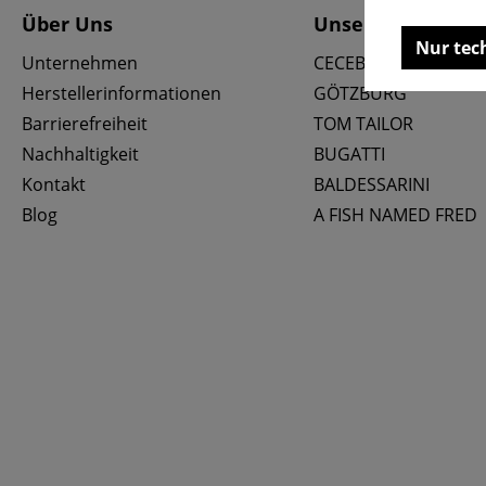
Über Uns
Unsere Marken
Nur tec
Unternehmen
CECEBA
Herstellerinformationen
GÖTZBURG
Barrierefreiheit
TOM TAILOR
Nachhaltigkeit
BUGATTI
Kontakt
BALDESSARINI
Blog
A FISH NAMED FRED