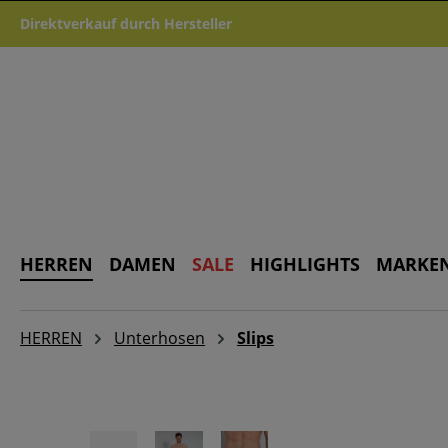
m Hauptinhalt springen
Zur Suche springen
Zur Hauptnavigation springen
Direktverkauf durch Hersteller
HERREN
DAMEN
SALE
HIGHLIGHTS
MARKE
HERREN
Unterhosen
Slips