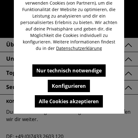
Kauf auf Rechnung
verwenden Cookies (von Partnern), um die
Funktionalität der Website zu optimieren, die
Kostenloser Versand ab 29,-€
Leistung zu analysieren und dir ein
Lieferzeit 1-3 Werktage
personalisiertes Erlebnis zu bieten. Wir achten
auf deine Privatsphäre und geben dir, die
30 Tage kostenlose Retoure
Möglichkeit die Cookies individuell zu
konfigurieren. Weitere Informationen findest
Über Uns
du in der
Datenschutzerklärung
Unsere Marken
Nur technisch notwendige
Top Kategorien
Konfigurieren
Service & FAQ
Alle Cookies akzeptieren
KONTAKT
Du hast eine Frage oder benötigst Hilfe? Gerne helfen
wir dir weiter.
DE:
+49 (0)7433 2603 120