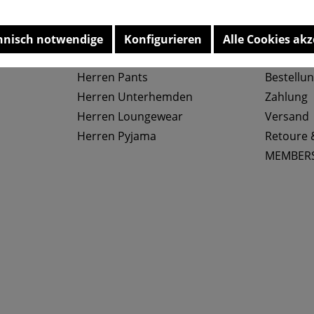
Top Kategorien
Service
hnisch notwendige
Konfigurieren
Alle Cookies akz
Herren Slips
Größenta
Herren Pants
Bestellu
Herren Unterhemden
Zahlung
Herren Loungewear
Versand
Herren Pyjama
Retoure 
MEMBER