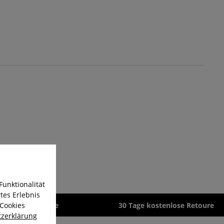
Funktionalität
tes Erlebnis
 Cookies
zeit 1-3 Werktage
30 Tage kostenlose Retoure
zerklärung