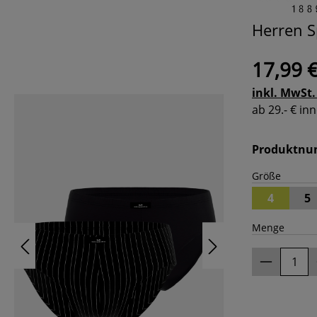
Herren S
17,99 
inkl. MwSt.
ab 29.- € i
Produktn
Größe
4
5
Menge