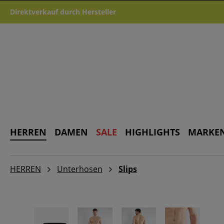
m Hauptinhalt springen
Zur Suche springen
Zur Hauptnavigation springen
Direktverkauf durch Hersteller
HERREN
DAMEN
SALE
HIGHLIGHTS
MARKE
HERREN
Unterhosen
Slips