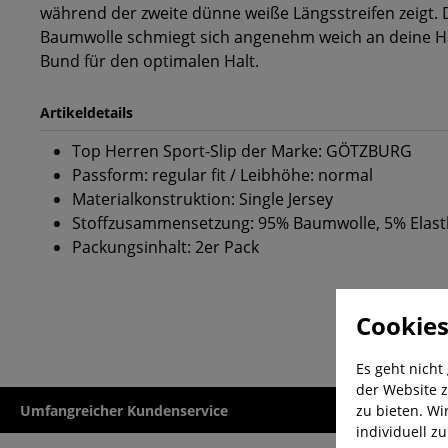
während der zweite dünne weiße Längsstreifen zeigt. 
Baumwolle schmiegt sich angenehm weich an deine Hau
Bund für den optimalen Halt.
Artikeldetails
Top Herren Sport-Slip der Marke: GÖTZBURG
Passform: regular fit / Leibhöhe: normal
Materialkonstruktion: Single Jersey
Stoffzusammensetzung: 95% Baumwolle, 5% Elas
Packungsinhalt: 2er Pack
Cookies
Es geht nicht
der Website z
zu bieten. Wi
Umfangreicher Kundenservice
Kauf auf Rech
individuell z