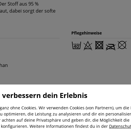
Der Stoff aus 95 %
t, dabei sorgt der softe
Pflegehinweise
than
 verbessern dein Erlebnis
 ganz ohne Cookies. Wir verwenden Cookies (von Partnern), um die 
u optimieren, die Leistung zu analysieren und dir ein personalisier
r achten auf deine Privatsphäre und geben dir, die Möglichkeit die
nung
Kostenloser Versand ab 29,-€
Liefer
u konfigurieren. Weitere Informationen findest du in der
Datenschut