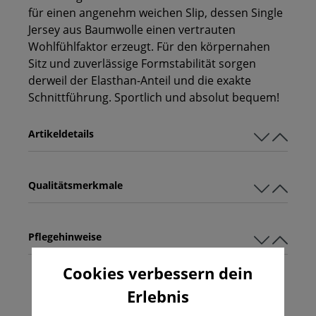
für einen angenehm weichen Slip, dessen Single
Jersey aus Baumwolle einen vertrauten
Wohlfühlfaktor erzeugt. Für den körpernahen
Sitz und zuverlässige Formstabilität sorgen
derweil der Elasthan-Anteil und die exakte
Schnittführung. Sportlich und absolut bequem!
Artikeldetails
Qualitätsmerkmale
Pflegehinweise
Cookies verbessern dein
Erlebnis