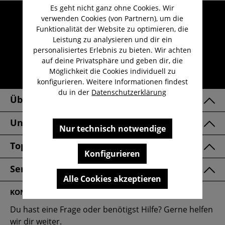
Es geht nicht ganz ohne Cookies. Wir
Umfangreicher Kundenservice
verwenden Cookies (von Partnern), um die
Funktionalität der Website zu optimieren, die
Kauf auf Rechnung
Leistung zu analysieren und dir ein
Kostenloser Versand ab 29,-€
personalisiertes Erlebnis zu bieten. Wir achten
auf deine Privatsphäre und geben dir, die
Lieferzeit 1-3 Werktage
Möglichkeit die Cookies individuell zu
30 Tage kostenlose Retoure
konfigurieren. Weitere Informationen findest
du in der
Datenschutzerklärung
Über Uns
Unsere Marken
Nur technisch notwendige
Top Kategorien
Konfigurieren
Service & FAQ
Alle Cookies akzeptieren
KONTAKT
Du hast eine Frage oder benötigst Hilfe? Gerne helfen
wir dir weiter.