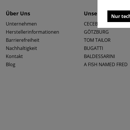
Über Uns
Unsere Marken
Nur tec
Unternehmen
CECEBA
Herstellerinformationen
GÖTZBURG
Barrierefreiheit
TOM TAILOR
Nachhaltigkeit
BUGATTI
Kontakt
BALDESSARINI
Blog
A FISH NAMED FRED