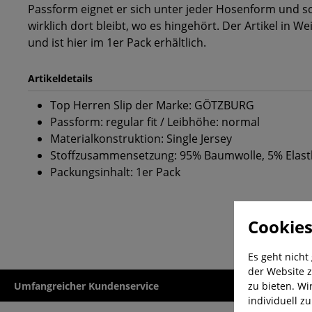
Passform eignet er sich unter jeder Hosenform und so
wirklich dort bleibt, wo es hingehört. Der Artikel in W
und ist hier im 1er Pack erhältlich.
Artikeldetails
Top Herren Slip der Marke: GÖTZBURG
Passform: regular fit / Leibhöhe: normal
Materialkonstruktion: Single Jersey
Stoffzusammensetzung: 95% Baumwolle, 5% Elas
Packungsinhalt: 1er Pack
Cookies
Es geht nicht
der Website z
zu bieten. Wi
Umfangreicher Kundenservice
Kauf auf Rech
individuell z