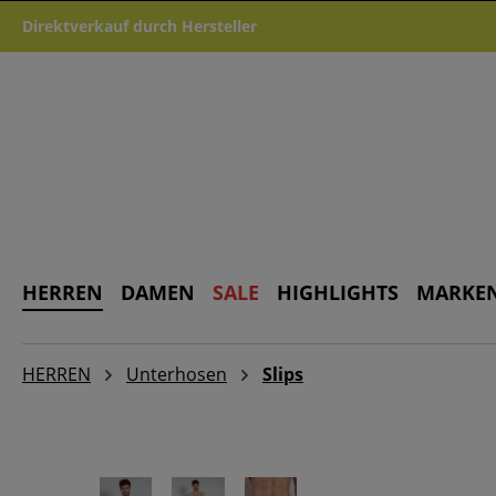
m Hauptinhalt springen
Zur Suche springen
Zur Hauptnavigation springen
Direktverkauf durch Hersteller
HERREN
DAMEN
SALE
HIGHLIGHTS
MARKE
HERREN
Unterhosen
Slips