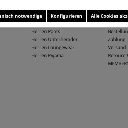
Top Kategorien
Service
hnisch notwendige
Konfigurieren
Alle Cookies akz
Herren Slips
Größenta
Herren Pants
Bestellu
Herren Unterhemden
Zahlung
Herren Loungewear
Versand
Herren Pyjama
Retoure 
MEMBER