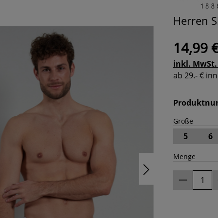
Herren S
14,99 
inkl. MwSt.
ab 29.- € i
Produktn
Größe
5
6
Menge