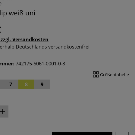
lip weiß uni
€
 zzgl. Versandkosten
nnerhalb Deutschlands versandkostenfrei
ummer:
742175-6061-0001-0-8
Größentabelle
7
8
9