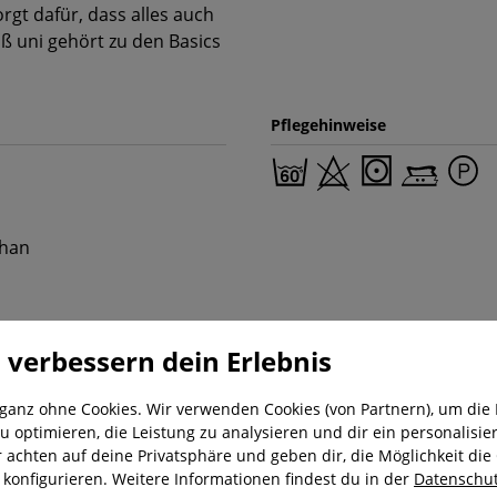
rgt dafür, dass alles auch
eiß uni gehört zu den Basics
Pflegehinweise
than
 verbessern dein Erlebnis
 ganz ohne Cookies. Wir verwenden Cookies (von Partnern), um die 
u optimieren, die Leistung zu analysieren und dir ein personalisier
r achten auf deine Privatsphäre und geben dir, die Möglichkeit die
nung
Kostenloser Versand ab 29,-€
Liefer
u konfigurieren. Weitere Informationen findest du in der
Datenschut