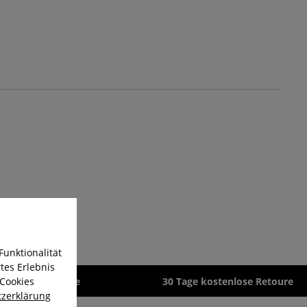
Funktionalität
tes Erlebnis
 Cookies
zeit 1-3 Werktage
30 Tage kostenlose Retoure
zerklärung