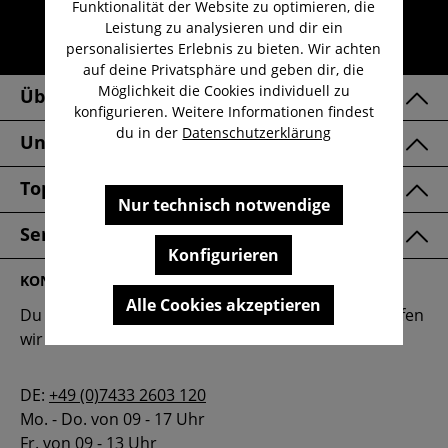
Funktionalität der Website zu optimieren, die
Lieferzeit 1-3 Werktage
Leistung zu analysieren und dir ein
personalisiertes Erlebnis zu bieten. Wir achten
30 Tage kostenlose Retoure
auf deine Privatsphäre und geben dir, die
Möglichkeit die Cookies individuell zu
Über Uns
konfigurieren. Weitere Informationen findest
du in der
Datenschutzerklärung
Unsere Marken
Top Kategorien
Nur technisch notwendige
Service & FAQ
Konfigurieren
KONTAKT
Alle Cookies akzeptieren
Du hast eine Frage oder benötigst Hilfe? Gerne helfen
wir dir weiter.
DE:
+49 (0)7433 2603 120
Mo. - Do. von 09 - 17 Uhr
Fr. von 09 - 13 Uhr