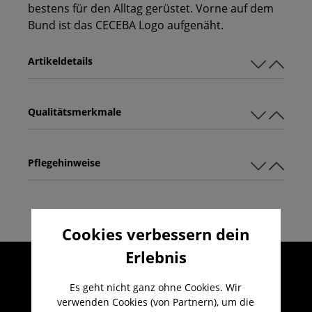
bestens für den Alltag gerüstet. Vorne auf dem
Bund ist das CECEBA Logo aufgenäht.
Artikeldetails
Qualitätsmerkmale
Pflegehinweise
Cookies verbessern dein
Erlebnis
Umfangreicher Kundenservice
Kauf auf Rechnung
Es geht nicht ganz ohne Cookies. Wir
verwenden Cookies (von Partnern), um die
Kostenloser Versand ab 29,-€