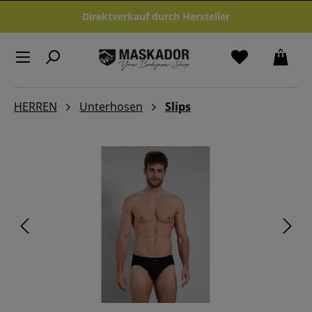
Zum Hauptinhalt springen
Direktverkauf durch Hersteller
HERREN
Unterhosen
Slips