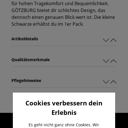
für hohen Tragekomfort und Bequemlichkeit.
GÖTZBURG bietet dir schlichtes Design, das
dennoch einen genauen Blick wert ist. Die kleine
Schwarze erhältst du im 1er Pack.
Artikeldetails
Qualitätsmerkmale
Pflegehinweise
Cookies verbessern dein
Erlebnis
Umfangreicher Kundenservice
Es geht nicht ganz ohne Cookies. Wir