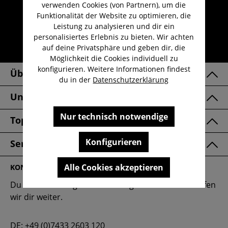
Kauf auf Rechnung
verwenden Cookies (von Partnern), um die
Funktionalität der Website zu optimieren, die
Kostenloser Versand ab 29,-€
Leistung zu analysieren und dir ein
Lieferzeit 1-3 Werktage
personalisiertes Erlebnis zu bieten. Wir achten
auf deine Privatsphäre und geben dir, die
30 Tage kostenlose Retoure
Möglichkeit die Cookies individuell zu
konfigurieren. Weitere Informationen findest
Über Uns
du in der
Datenschutzerklärung
Unsere Marken
Nur technisch notwendige
Top Kategorien
Konfigurieren
Service & FAQ
Alle Cookies akzeptieren
KONTAKT
Du hast eine Frage oder benötigst Hilfe? Gerne helfen
wir dir weiter.
DE:
+49 (0)7433 2603 120