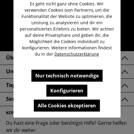
Es geht nicht ganz ohne Cookies. Wir
Umfangreicher Kundenservice
verwenden Cookies (von Partnern), um die
Kauf auf Rechnung
Funktionalität der Website zu optimieren, die
Leistung zu analysieren und dir ein
Kostenloser Versand ab 29,-€
personalisiertes Erlebnis zu bieten. Wir achten
Lieferzeit 1-3 Werktage
auf deine Privatsphäre und geben dir, die
Möglichkeit die Cookies individuell zu
30 Tage kostenlose Retoure
konfigurieren. Weitere Informationen findest
du in der
Datenschutzerklärung
Über Uns
Unsere Marken
Nur technisch notwendige
Top Kategorien
Konfigurieren
Service & FAQ
Alle Cookies akzeptieren
KONTAKT
Du hast eine Frage oder benötigst Hilfe? Gerne helfen
wir dir weiter.