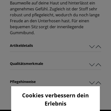
Baumwolle auf deine Haut und hinterlässt ein
angenehmes Gefühl. Zugleich ist der Stoff sehr
robust und pflegeleicht, wodurch du noch lange
Freude an den Unterhosen hast. Für einen
bequemen Sitz sorgt der innenliegende
Gummibund.
Artikeldetails
Qualitätsmerkmale
Pflegehinweise
Cookies verbessern dein
Erlebnis