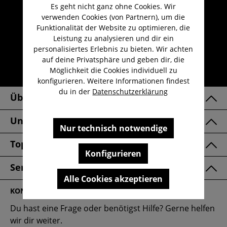
Es geht nicht ganz ohne Cookies. Wir
Umfangreicher Kundenservice
verwenden Cookies (von Partnern), um die
Kauf auf Rechnung
Funktionalität der Website zu optimieren, die
Leistung zu analysieren und dir ein
Kostenloser Versand ab 29,-€
personalisiertes Erlebnis zu bieten. Wir achten
Lieferzeit 1-3 Werktage
auf deine Privatsphäre und geben dir, die
Möglichkeit die Cookies individuell zu
30 Tage kostenlose Retoure
konfigurieren. Weitere Informationen findest
du in der
Datenschutzerklärung
Über Uns
Unsere Marken
Nur technisch notwendige
Top Kategorien
Konfigurieren
Service & FAQ
Alle Cookies akzeptieren
KONTAKT
Du hast eine Frage oder benötigst Hilfe? Gerne helfen
wir dir weiter.