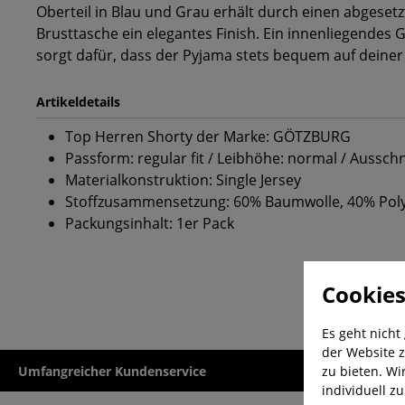
Oberteil in Blau und Grau erhält durch einen abgeset
Brusttasche ein elegantes Finish. Ein innenliegende
sorgt dafür, dass der Pyjama stets bequem auf deiner H
Artikeldetails
Top Herren Shorty der Marke: GÖTZBURG
Passform: regular fit / Leibhöhe: normal / Aussch
Materialkonstruktion: Single Jersey
Stoffzusammensetzung: 60% Baumwolle, 40% Pol
Packungsinhalt: 1er Pack
Cookies
Es geht nicht
der Website z
zu bieten. Wi
Umfangreicher Kundenservice
Kauf auf Rech
individuell z