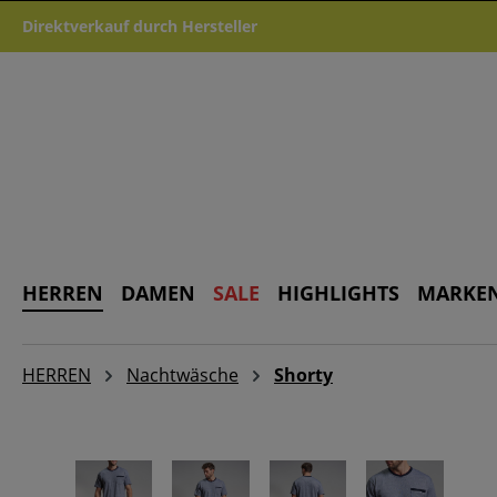
m Hauptinhalt springen
Zur Suche springen
Zur Hauptnavigation springen
Direktverkauf durch Hersteller
HERREN
DAMEN
SALE
HIGHLIGHTS
MARKE
HERREN
Nachtwäsche
Shorty