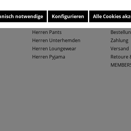
Top Kategorien
Service
hnisch notwendige
Konfigurieren
Alle Cookies akz
Herren Slips
Größenta
Herren Pants
Bestellu
Herren Unterhemden
Zahlung
Herren Loungewear
Versand
Herren Pyjama
Retoure 
MEMBER