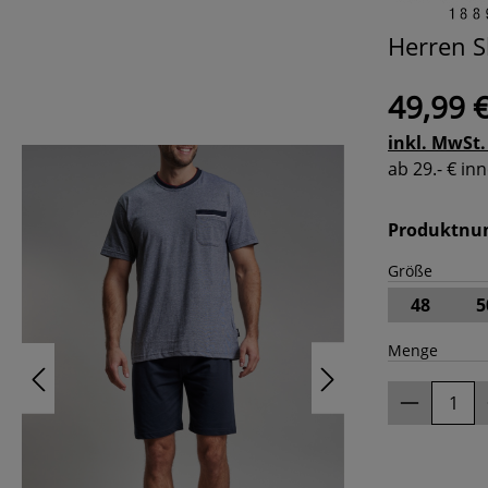
Herren S
49,99 
inkl. MwSt.
ab 29.- € i
Produktn
Größe
48
5
Menge