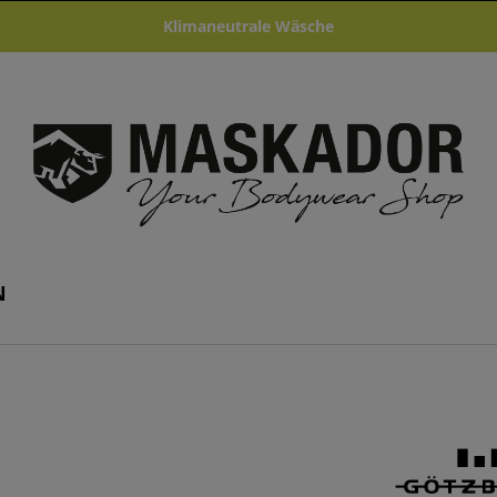
Klimaneutrale Wäsche
N