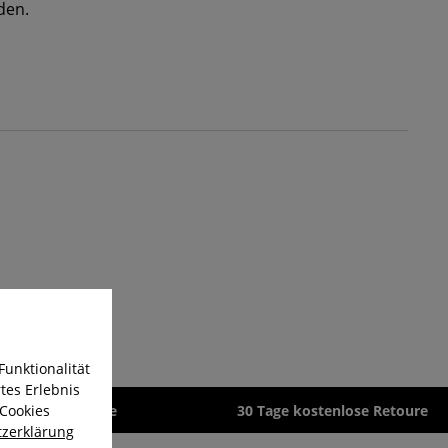
den.
Funktionalität
tes Erlebnis
 Cookies
zeit 1-3 Werktage
30 Tage kostenlose Retoure
zerklärung