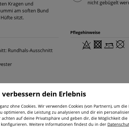
nicht gebügelt wer
zten Kragen und
s Gummi am soften Bund
üfte sitzt.
Pflegehinweise
nitt: Rundhals-Ausschnitt
yester
 verbessern dein Erlebnis
 ganz ohne Cookies. Wir verwenden Cookies (von Partnern), um die 
u optimieren, die Leistung zu analysieren und dir ein personalisier
r achten auf deine Privatsphäre und geben dir, die Möglichkeit die
nung
Kostenloser Versand ab 29,-€
Liefer
u konfigurieren. Weitere Informationen findest du in der
Datenschut