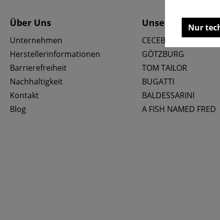
Über Uns
Unsere Marken
Nur tec
Unternehmen
CECEBA
Herstellerinformationen
GÖTZBURG
Barrierefreiheit
TOM TAILOR
Nachhaltigkeit
BUGATTI
Kontakt
BALDESSARINI
Blog
A FISH NAMED FRED