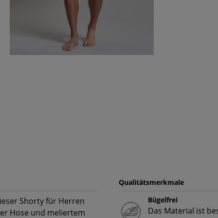
Qualitätsmerkmale
Bügelfrei
ieser Shorty für Herren
Das Material ist b
uer Hose und meliertem