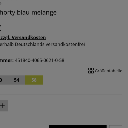
horty blau melange
€
 zzgl. Versandkosten
nnerhalb Deutschlands versandkostenfrei
ummer:
451840-4065-0621-0-58
Größentabelle
0
54
58