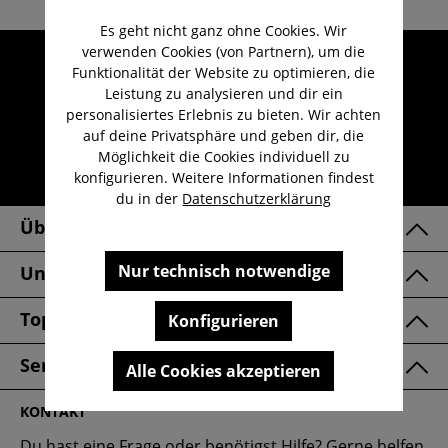
Es geht nicht ganz ohne Cookies. Wir
verwenden Cookies (von Partnern), um die
Umfangreicher Kundenservice
Funktionalität der Website zu optimieren, die
Kauf auf Rechnung
Leistung zu analysieren und dir ein
personalisiertes Erlebnis zu bieten. Wir achten
Kostenloser Versand ab 29,-€
auf deine Privatsphäre und geben dir, die
Lieferzeit 1-3 Werktage
Möglichkeit die Cookies individuell zu
konfigurieren. Weitere Informationen findest
30 Tage kostenlose Retoure
du in der
Datenschutzerklärung
Über Uns
Nur technisch notwendige
Unsere Marken
Top Kategorien
Konfigurieren
Service & FAQ
Alle Cookies akzeptieren
KONTAKT
Du hast eine Frage oder benötigst Hilfe? Gerne helfen