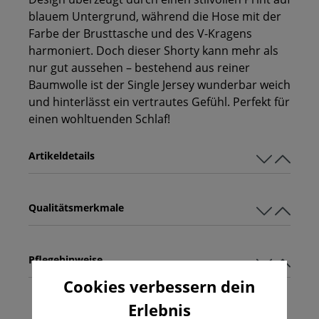
blauem Untergrund, während die Hose mit der
Farbe der Brusttasche und des V-Kragens
harmoniert. Doch dieser Shorty kann mehr als
nur gut aussehen – bestehend aus reiner
Baumwolle ist der Single Jersey wunderbar weich
und hinterlässt ein vertrautes Gefühl. Perfekt für
einen wohltuenden Schlaf!
Artikeldetails
Qualitätsmerkmale
Pflegehinweise
Cookies verbessern dein
Erlebnis