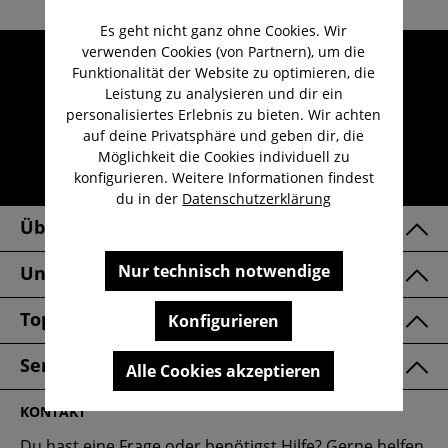
Es geht nicht ganz ohne Cookies. Wir
verwenden Cookies (von Partnern), um die
Umfangreicher Kundenservice
Funktionalität der Website zu optimieren, die
Kauf auf Rechnung
Leistung zu analysieren und dir ein
personalisiertes Erlebnis zu bieten. Wir achten
Kostenloser Versand ab 29,-€
auf deine Privatsphäre und geben dir, die
Lieferzeit 1-3 Werktage
Möglichkeit die Cookies individuell zu
konfigurieren. Weitere Informationen findest
30 Tage kostenlose Retoure
du in der
Datenschutzerklärung
Über Uns
Nur technisch notwendige
Unsere Marken
Top Kategorien
Konfigurieren
Service & FAQ
Alle Cookies akzeptieren
KONTAKT
Du hast eine Frage oder benötigst Hilfe? Gerne helfen