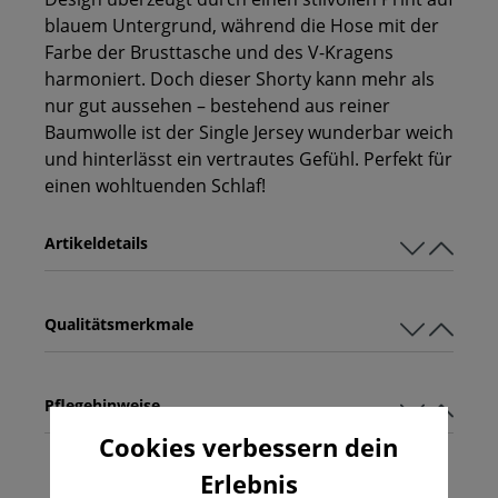
blauem Untergrund, während die Hose mit der
Farbe der Brusttasche und des V-Kragens
harmoniert. Doch dieser Shorty kann mehr als
nur gut aussehen – bestehend aus reiner
Baumwolle ist der Single Jersey wunderbar weich
und hinterlässt ein vertrautes Gefühl. Perfekt für
einen wohltuenden Schlaf!
Artikeldetails
Qualitätsmerkmale
Pflegehinweise
Cookies verbessern dein
Erlebnis