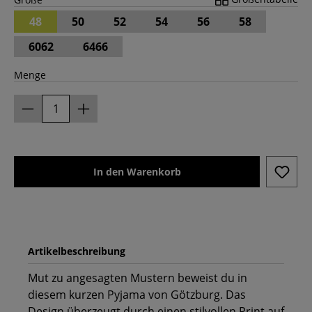
48
50
52
54
56
58
6062
6466
Menge
In den Warenkorb
Artikelbeschreibung
Mut zu angesagten Mustern beweist du in
diesem kurzen Pyjama von Götzburg. Das
Design überzeugt durch einen stilvollen Print auf