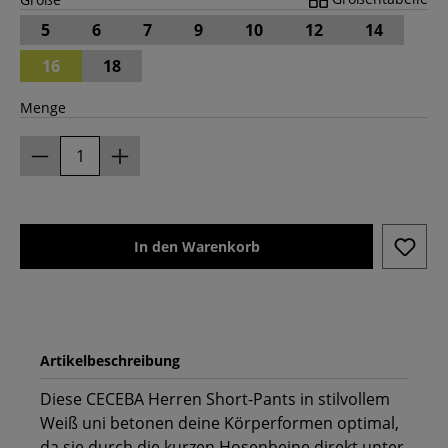
5
6
7
9
10
12
14
16
18
Menge
In den Warenkorb
Artikelbeschreibung
Diese CECEBA Herren Short-Pants in stilvollem
Weiß uni betonen deine Körperformen optimal,
da sie durch die kurzen Hosenbeine direkt unter