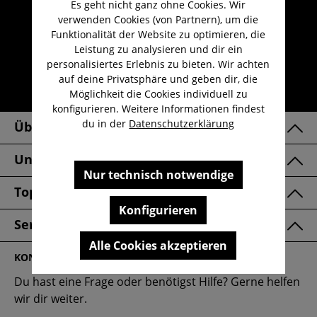
Es geht nicht ganz ohne Cookies. Wir
Umfangreicher Kundenservice
verwenden Cookies (von Partnern), um die
Kauf auf Rechnung
Funktionalität der Website zu optimieren, die
Leistung zu analysieren und dir ein
Kostenloser Versand ab 29,-€
personalisiertes Erlebnis zu bieten. Wir achten
Lieferzeit 1-3 Werktage
auf deine Privatsphäre und geben dir, die
Möglichkeit die Cookies individuell zu
30 Tage kostenlose Retoure
konfigurieren. Weitere Informationen findest
du in der
Datenschutzerklärung
Über Uns
Unsere Marken
Nur technisch notwendige
Top Kategorien
Konfigurieren
Service & FAQ
Alle Cookies akzeptieren
KONTAKT
Du hast eine Frage oder benötigst Hilfe? Gerne helfen
wir dir weiter.