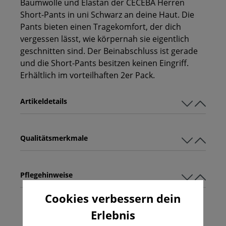
Baumwolle und Elastan der CECEBA Herren
Short-Pants in uni Schwarz an deine Haut. Die
Pants bieten einen Tragekomfort, der dich
vergessen lässt, wie körpernah sie eigentlich
geschnitten sind. Der Beinabschluss ist gerade
und die Short-Pants besitzen keinen Eingriff.
Erhältlich im vorteilhaften 2er Pack.
Artikeldetails
Qualitätsmerkmale
Pflegehinweise
Cookies verbessern dein
Erlebnis