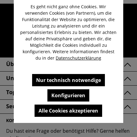
Es geht nicht ganz ohne Cookies. Wir
Umfangreicher Kundenservice
verwenden Cookies (von Partnern), um die
Funktionalität der Website zu optimieren, die
Kauf auf Rechnung
Leistung zu analysieren und dir ein
Kostenloser Versand ab 29,-€
personalisiertes Erlebnis zu bieten. Wir achten
auf deine Privatsphäre und geben dir, die
Lieferzeit 1-3 Werktage
Möglichkeit die Cookies individuell zu
30 Tage kostenlose Retoure
konfigurieren. Weitere Informationen findest
du in der
Datenschutzerklärung
Über Uns
Unsere Marken
Nur technisch notwendige
Top Kategorien
Konfigurieren
Service & FAQ
Alle Cookies akzeptieren
KONTAKT
Du hast eine Frage oder benötigst Hilfe? Gerne helfen