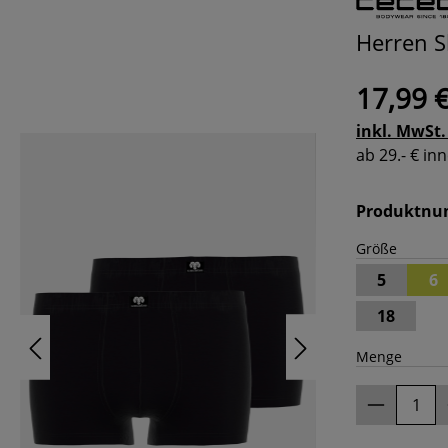
Herren S
17,99 
inkl. MwSt.
ab 29.- € i
Produktn
Größe
5
6
18
Menge