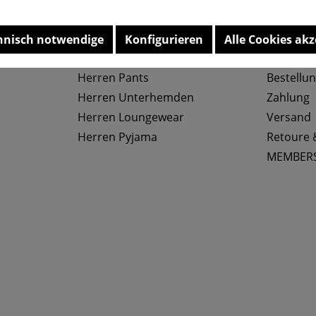
Top Kategorien
Service
hnisch notwendige
Konfigurieren
Alle Cookies akz
Herren Slips
Größenta
Herren Pants
Bestellu
Herren Unterhemden
Zahlung
Herren Loungewear
Versand
Herren Pyjama
Retoure 
MEMBER