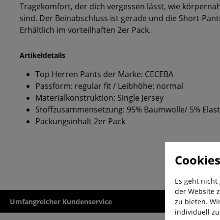
Tragekomfort, der dich vergessen lässt, wie körpernah
sind. Der Beinabschluss ist gerade und die Short-Pants
Erhältlich im vorteilhaften 2er Pack.
Artikeldetails
Top Herren Pants der Marke: CECEBA
Passform: regular fit / Leibhöhe: normal
Materialkonstruktion: Single Jersey
Stoffzusammensetzung: 95% Baumwolle/ 5% Elas
Packungsinhalt 2er Pack
Cookies
Es geht nicht
der Website z
zu bieten. Wi
Umfangreicher Kundenservice
Kauf auf Rech
individuell z