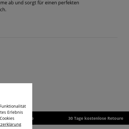
me ab und sorgt für einen perfekten
ch.
Funktionalität
tes Erlebnis
 Cookies
zeit 1-3 Werktage
30 Tage kostenlose Retoure
zerklärung