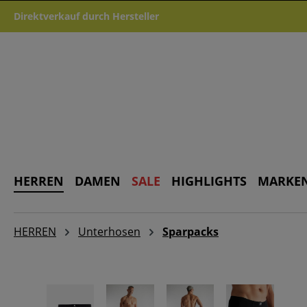
m Hauptinhalt springen
Zur Suche springen
Zur Hauptnavigation springen
Direktverkauf durch Hersteller
HERREN
DAMEN
SALE
HIGHLIGHTS
MARKE
HERREN
Unterhosen
Sparpacks