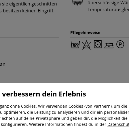
überschüssige Wär
 sie eigentlich geschnitten
Temperaturausglei
 besitzen keinen Eingriff.
Pflegehinweise
tan
 verbessern dein Erlebnis
 ganz ohne Cookies. Wir verwenden Cookies (von Partnern), um die 
u optimieren, die Leistung zu analysieren und dir ein personalisier
r achten auf deine Privatsphäre und geben dir, die Möglichkeit die
nung
Kostenloser Versand ab 29,-€
Liefer
u konfigurieren. Weitere Informationen findest du in der
Datenschut