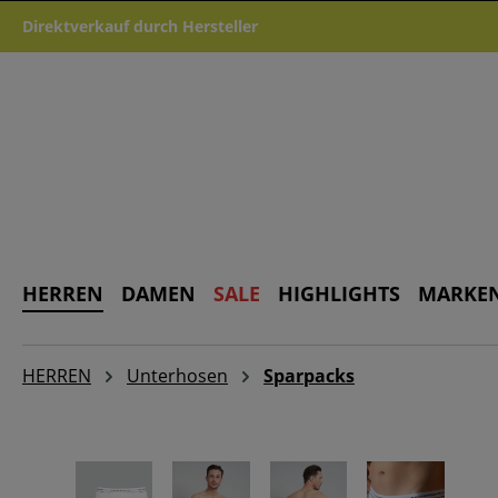
m Hauptinhalt springen
Zur Suche springen
Zur Hauptnavigation springen
Direktverkauf durch Hersteller
HERREN
DAMEN
SALE
HIGHLIGHTS
MARKE
HERREN
Unterhosen
Sparpacks