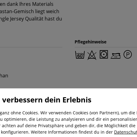
en dank Ihres Materials
stan-Gemisch liegt weich
gle Jersey Qualität hast du
Pflegehinweise
than
 verbessern dein Erlebnis
 ganz ohne Cookies. Wir verwenden Cookies (von Partnern), um die 
u optimieren, die Leistung zu analysieren und dir ein personalisier
r achten auf deine Privatsphäre und geben dir, die Möglichkeit die
nung
Kostenloser Versand ab 29,-€
Liefer
u konfigurieren. Weitere Informationen findest du in der
Datenschut