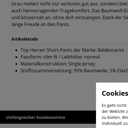
Grau meliert nicht nur verboten gut aus, sondern biet
auch hervorragenden Tragekomfort. Das Baumwoll-Ela
und körpernah an, ohne dich einzuengen. Dank der Sin
lange Freude an den Pants.
Artikeldetails
Top Herren Short-Pants der Marke: Baldessarini
Passform: slim fit / Leibhöhe: normal
Materialkonstruktion: Single Jersey
Stoffzusammensetzung: 95% Baumwolle, 5% Elas
Cookies
Es geht nicht
der Website z
zu bieten. Wi
Umfangreicher Kundenservice
Kauf auf Rech
individuell z