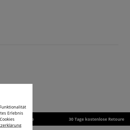
Funktionalität
tes Erlebnis
 Cookies
zeit 1-3 Werktage
30 Tage kostenlose Retoure
zerklärung