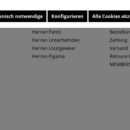
Top Kategorien
Service
hnisch notwendige
Konfigurieren
Alle Cookies akz
Herren Slips
Größenta
Herren Pants
Bestellu
Herren Unterhemden
Zahlung
Herren Loungewear
Versand
Herren Pyjama
Retoure 
MEMBER