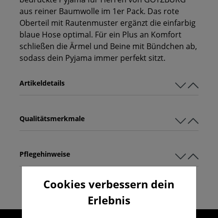
aus reiner Baumwolle im 1er Pack. Das rote
Oberteil mit Rautenmuster ergänzt die einfarbig
blaue Hose optimal. Für ein Plus an Komfort
schließen die Ärmel und Beine mit Bündchen ab,
sodass dein Pyjama immer perfekt sitzt.
Artikeldetails
Qualitätsmerkmale
Pflegehinweise
Cookies verbessern dein
Erlebnis