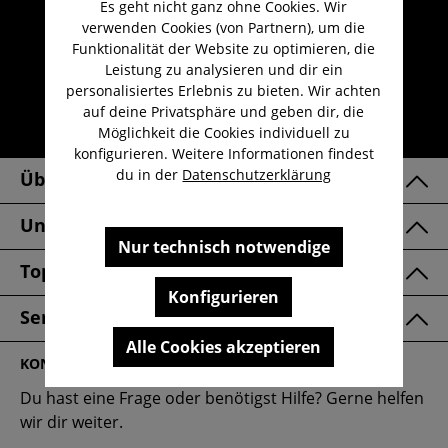
Es geht nicht ganz ohne Cookies. Wir
Umfangreicher Kundenservice
verwenden Cookies (von Partnern), um die
Kauf auf Rechnung
Funktionalität der Website zu optimieren, die
Leistung zu analysieren und dir ein
Kostenloser Versand ab 29,-€
personalisiertes Erlebnis zu bieten. Wir achten
Lieferzeit 1-3 Werktage
auf deine Privatsphäre und geben dir, die
Möglichkeit die Cookies individuell zu
30 Tage kostenlose Retoure
konfigurieren. Weitere Informationen findest
du in der
Datenschutzerklärung
Über Uns
Unsere Marken
Nur technisch notwendige
Top Kategorien
Konfigurieren
Service & FAQ
Alle Cookies akzeptieren
KONTAKT
Du hast eine Frage oder benötigst Hilfe? Gerne helfen
wir dir weiter.