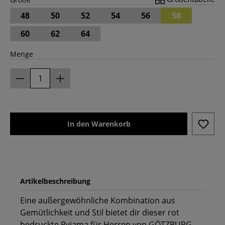
48
50
52
54
56
58
60
62
64
Menge
In den Warenkorb
Artikelbeschreibung
Eine außergewöhnliche Kombination aus
Gemütlichkeit und Stil bietet dir dieser rot
bedruckte Pyjama für Herren von GÖTZBURG