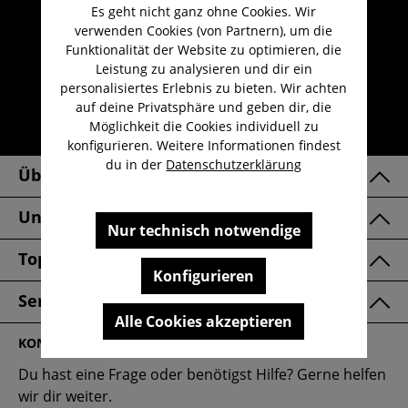
Es geht nicht ganz ohne Cookies. Wir
Umfangreicher Kundenservice
verwenden Cookies (von Partnern), um die
Kauf auf Rechnung
Funktionalität der Website zu optimieren, die
Leistung zu analysieren und dir ein
Kostenloser Versand ab 29,-€
personalisiertes Erlebnis zu bieten. Wir achten
Lieferzeit 1-3 Werktage
auf deine Privatsphäre und geben dir, die
Möglichkeit die Cookies individuell zu
30 Tage kostenlose Retoure
konfigurieren. Weitere Informationen findest
du in der
Datenschutzerklärung
Über Uns
Unsere Marken
Nur technisch notwendige
Top Kategorien
Konfigurieren
Service & FAQ
Alle Cookies akzeptieren
KONTAKT
Du hast eine Frage oder benötigst Hilfe? Gerne helfen
wir dir weiter.