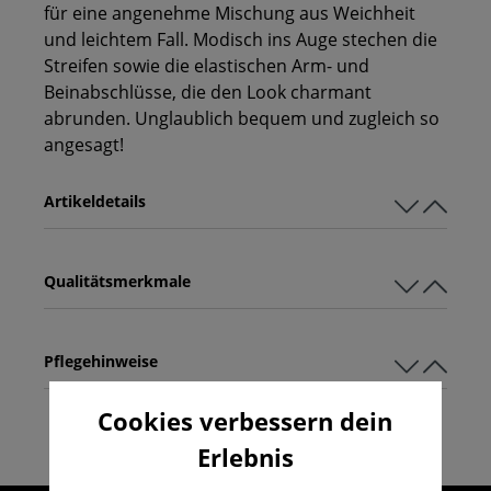
für eine angenehme Mischung aus Weichheit
und leichtem Fall. Modisch ins Auge stechen die
Streifen sowie die elastischen Arm- und
Beinabschlüsse, die den Look charmant
abrunden. Unglaublich bequem und zugleich so
angesagt!
Artikeldetails
Qualitätsmerkmale
Pflegehinweise
Cookies verbessern dein
Erlebnis