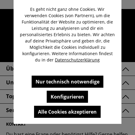
Es geht nicht ganz ohne Cookies. Wir
verwenden Cookies (von Partnern), um die
Umfangreicher Kundenservice
Funktionalität der Website zu optimieren, die
Kauf auf Rechnung
Leistung zu analysieren und dir ein
personalisiertes Erlebnis zu bieten. Wir achten
Kostenloser Versand ab 29,-€
auf deine Privatsphäre und geben dir, die
Lieferzeit 1-3 Werktage
Möglichkeit die Cookies individuell zu
konfigurieren. Weitere Informationen findest
30 Tage kostenlose Retoure
du in der
Datenschutzerklärung
Über Uns
Nur technisch notwendige
Unsere Marken
Top Kategorien
Konfigurieren
Service & FAQ
Alle Cookies akzeptieren
KONTAKT
Du hast eine Frage oder benötigst Hilfe? Gerne helfen