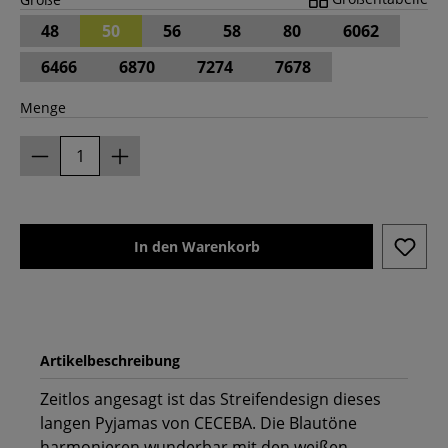
48
50
56
58
80
6062
6466
6870
7274
7678
Menge
In den Warenkorb
Artikelbeschreibung
Zeitlos angesagt ist das Streifendesign dieses
langen Pyjamas von CECEBA. Die Blautöne
harmonieren wunderbar mit den weißen