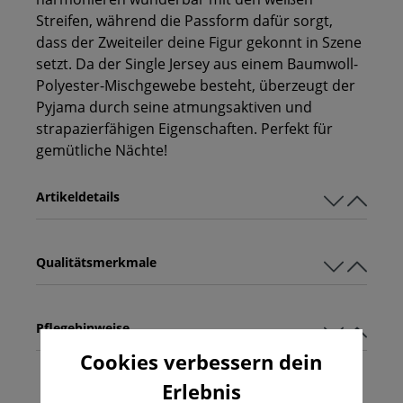
Streifen, während die Passform dafür sorgt,
dass der Zweiteiler deine Figur gekonnt in Szene
setzt. Da der Single Jersey aus einem Baumwoll-
Polyester-Mischgewebe besteht, überzeugt der
Pyjama durch seine atmungsaktiven und
strapazierfähigen Eigenschaften. Perfekt für
gemütliche Nächte!
Artikeldetails
Qualitätsmerkmale
Pflegehinweise
Cookies verbessern dein
Erlebnis