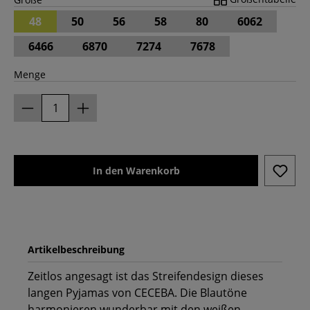
48
50
56
58
80
6062
6466
6870
7274
7678
Menge
In den Warenkorb
Artikelbeschreibung
Zeitlos angesagt ist das Streifendesign dieses
langen Pyjamas von CECEBA. Die Blautöne
harmonieren wunderbar mit den weißen