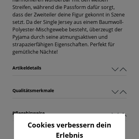
Streifen, während die Passform dafür sorgt,
dass der Zweiteiler deine Figur gekonnt in Szene
setzt. Da der Single Jersey aus einem Baumwoll-
Polyester-Mischgewebe besteht, überzeugt der
Pyjama durch seine atmungsaktiven und
strapazierfähigen Eigenschaften. Perfekt für
gemütliche Nächte!
Artikeldetails
Qualitätsmerkmale
Pflegehinweise
Cookies verbessern dein
Erlebnis