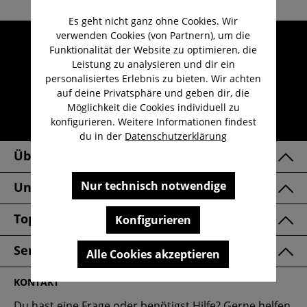
Es geht nicht ganz ohne Cookies. Wir
verwenden Cookies (von Partnern), um die
Umfangreicher Kundenservice
Funktionalität der Website zu optimieren, die
Kauf auf Rechnung
Leistung zu analysieren und dir ein
personalisiertes Erlebnis zu bieten. Wir achten
Kostenloser Versand ab 29,-€
auf deine Privatsphäre und geben dir, die
Lieferzeit 1-3 Werktage
Möglichkeit die Cookies individuell zu
konfigurieren. Weitere Informationen findest
30 Tage kostenlose Retoure
du in der
Datenschutzerklärung
Über Uns
Nur technisch notwendige
Unsere Marken
Top Kategorien
Konfigurieren
Service & FAQ
Alle Cookies akzeptieren
KONTAKT
Du hast eine Frage oder benötigst Hilfe? Gerne helfen