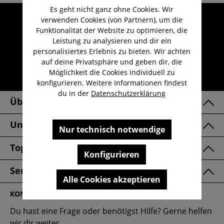
Es geht nicht ganz ohne Cookies. Wir
Umfangreicher Kundenservice
verwenden Cookies (von Partnern), um die
Funktionalität der Website zu optimieren, die
Kauf auf Rechnung
Leistung zu analysieren und dir ein
Kostenloser Versand ab 29,-€
personalisiertes Erlebnis zu bieten. Wir achten
auf deine Privatsphäre und geben dir, die
Lieferzeit 1-3 Werktage
Möglichkeit die Cookies individuell zu
30 Tage kostenlose Retoure
konfigurieren. Weitere Informationen findest
du in der
Datenschutzerklärung
Über Uns
Unsere Marken
Nur technisch notwendige
Top Kategorien
Konfigurieren
Service & FAQ
Alle Cookies akzeptieren
KONTAKT
Du hast eine Frage oder benötigst Hilfe? Gerne helfen
wir dir weiter.