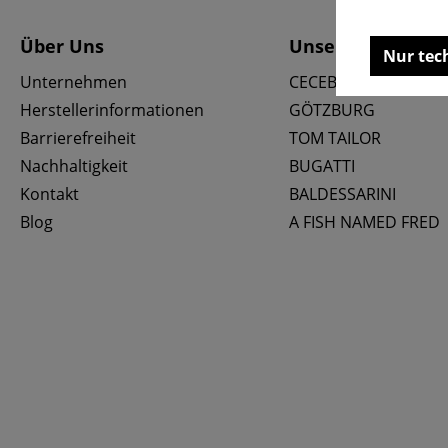
Über Uns
Unsere Marken
Nur tec
Unternehmen
CECEBA
Herstellerinformationen
GÖTZBURG
Barrierefreiheit
TOM TAILOR
Nachhaltigkeit
BUGATTI
Kontakt
BALDESSARINI
Blog
A FISH NAMED FRED