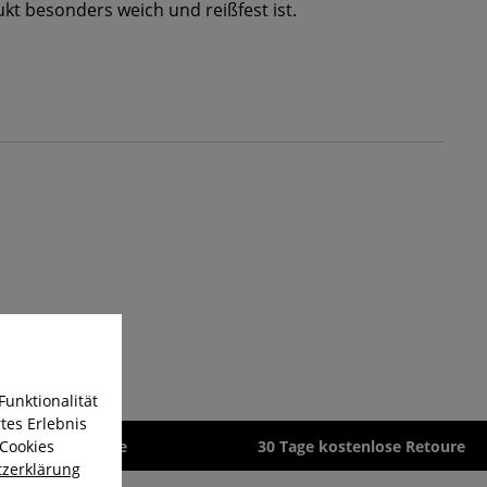
t besonders weich und reißfest ist.
Funktionalität
tes Erlebnis
 Cookies
zeit 1-3 Werktage
30 Tage kostenlose Retoure
zerklärung