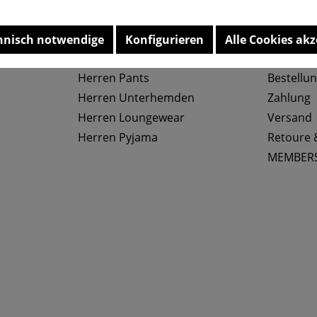
Top Kategorien
Service
hnisch notwendige
Konfigurieren
Alle Cookies akz
Herren Slips
Größenta
Herren Pants
Bestellu
Herren Unterhemden
Zahlung
Herren Loungewear
Versand
Herren Pyjama
Retoure 
MEMBER