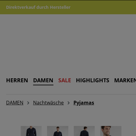
m Hauptinhalt springen
Zur Suche springen
Zur Hauptnavigation springen
Direktverkauf durch Hersteller
HERREN
DAMEN
SALE
HIGHLIGHTS
MARKE
DAMEN
Nachtwäsche
Pyjamas