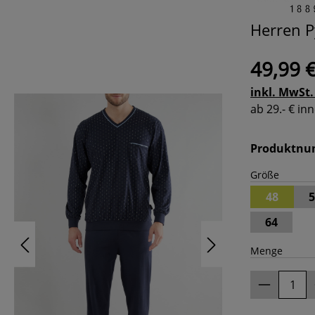
Herren P
49,99 
inkl. MwSt.
ab 29.- € i
Produktn
Größe
48
5
64
Menge