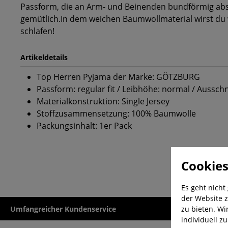
Passform, die an Arm- und Beinenden bundförmig abs
gemütlich.In dem weichen Baumwollmaterial wirst du 
schlafen!
Artikeldetails
Top Herren Pyjama der Marke: GÖTZBURG
Passform: regular fit / Leibhöhe: normal / Ausschn
Materialkonstruktion: Single Jersey
Stoffzusammensetzung: 100% Baumwolle
Packungsinhalt: 1er Pack
Cookies
Es geht nicht
der Website z
zu bieten. Wi
Umfangreicher Kundenservice
Kauf auf Rech
individuell z