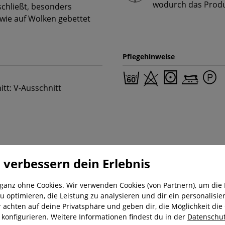
wodurch das Produk
chließt, besonders
wie auf Wolken gebettet
Pflegehinweise
itt: V-Ausschnitt
 verbessern dein Erlebnis
 ganz ohne Cookies. Wir verwenden Cookies (von Partnern), um die 
u optimieren, die Leistung zu analysieren und dir ein personalisier
r achten auf deine Privatsphäre und geben dir, die Möglichkeit die
nung
Kostenloser Versand ab 29,-€
Liefer
u konfigurieren. Weitere Informationen findest du in der
Datenschut