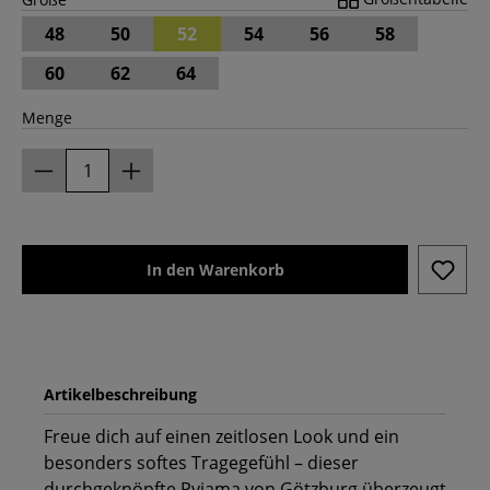
48
50
52
54
56
58
60
62
64
Menge
In den Warenkorb
Artikelbeschreibung
Freue dich auf einen zeitlosen Look und ein
besonders softes Tragegefühl – dieser
durchgeknöpfte Pyjama von Götzburg überzeugt