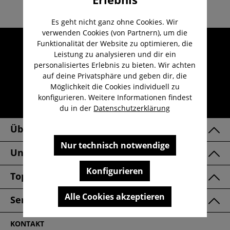
Es geht nicht ganz ohne Cookies. Wir
verwenden Cookies (von Partnern), um die
Umfangreicher Kundenservice
Funktionalität der Website zu optimieren, die
Leistung zu analysieren und dir ein
Kauf auf Rechnung
personalisiertes Erlebnis zu bieten. Wir achten
Kostenloser Versand ab 29,-€
auf deine Privatsphäre und geben dir, die
Möglichkeit die Cookies individuell zu
Lieferzeit 1-3 Werktage
konfigurieren. Weitere Informationen findest
30 Tage kostenlose Retoure
du in der
Datenschutzerklärung
Über Uns
Nur technisch notwendige
Unsere Marken
Konfigurieren
Top Kategorien
Alle Cookies akzeptieren
Service & FAQ
KONTAKT