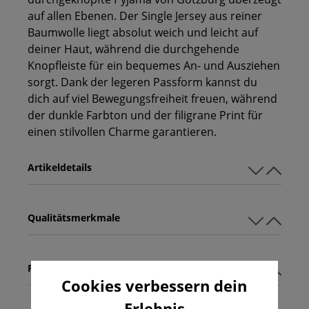
auf allen Ebenen. Der Single Jersey aus reiner
Baumwolle liegt absolut weich und leicht auf
deiner Haut, während die durchgehende
Knopfleiste für ein bequemes An- und Ausziehen
sorgt. Dank der legeren Passform kannst du
dich auf viel Bewegungsfreiheit freuen, während
der dunkle Farbton und der filigrane Print für
einen stilvollen Charme garantieren.
Artikeldetails
Qualitätsmerkmale
Pflegehinweise
Cookies verbessern dein
Erlebnis