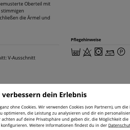
emusterte Oberteil mit
n stimmigen
chließen die Ärmel und
Pflegehinweise
itt: V-Ausschnitt
 verbessern dein Erlebnis
 ganz ohne Cookies. Wir verwenden Cookies (von Partnern), um die 
u optimieren, die Leistung zu analysieren und dir ein personalisier
r achten auf deine Privatsphäre und geben dir, die Möglichkeit die
nung
Kostenloser Versand ab 29,-€
Liefer
u konfigurieren. Weitere Informationen findest du in der
Datenschut