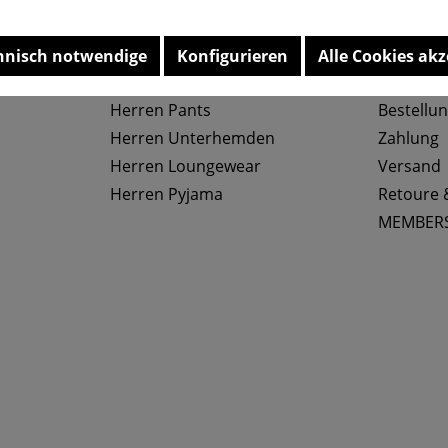
Top Kategorien
Service
hnisch notwendige
Konfigurieren
Alle Cookies akz
Herren Slips
Größenta
Herren Pants
Bestellu
Herren Unterhemden
Zahlung
Herren Loungewear
Versand
Herren Pyjama
Retoure 
MEMBER