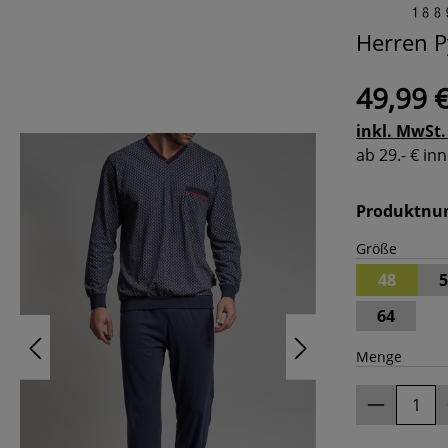
Herren P
49,99 
inkl. MwSt.
ab 29.- € i
Produktn
Größe
48
5
64
Menge