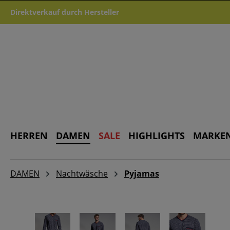
m Hauptinhalt springen
Zur Suche springen
Zur Hauptnavigation springen
Direktverkauf durch Hersteller
HERREN
DAMEN
SALE
HIGHLIGHTS
MARKE
DAMEN
Nachtwäsche
Pyjamas