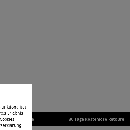
Funktionalität
tes Erlebnis
 Cookies
zeit 1-3 Werktage
30 Tage kostenlose Retoure
zerklärung