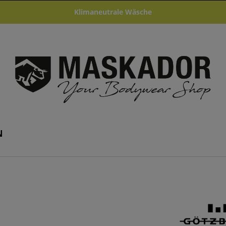
Klimaneutrale Wäsche
N