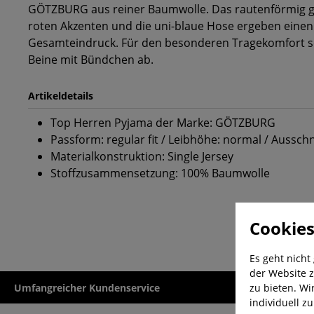
GÖTZBURG aus reiner Baumwolle. Das rautenförmig g
roten Akzenten und die uni-blaue Hose ergeben eine
Gesamteindruck. Für den besonderen Tragekomfort s
Beine mit Bündchen ab.
Artikeldetails
Top Herren Pyjama der Marke: GÖTZBURG
Passform: regular fit / Leibhöhe: normal / Ausschn
Materialkonstruktion: Single Jersey
Stoffzusammensetzung: 100% Baumwolle
Cookies
Es geht nicht
der Website z
zu bieten. Wi
Umfangreicher Kundenservice
Kauf auf Rech
individuell z