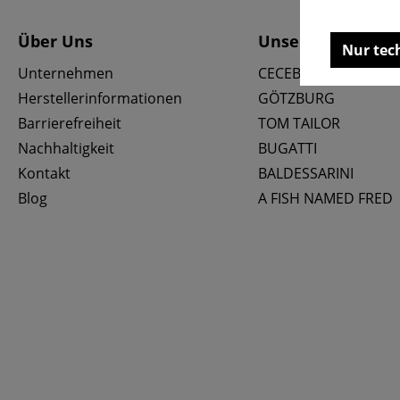
Über Uns
Unsere Marken
Nur tec
Unternehmen
CECEBA
Herstellerinformationen
GÖTZBURG
Barrierefreiheit
TOM TAILOR
Nachhaltigkeit
BUGATTI
Kontakt
BALDESSARINI
Blog
A FISH NAMED FRED