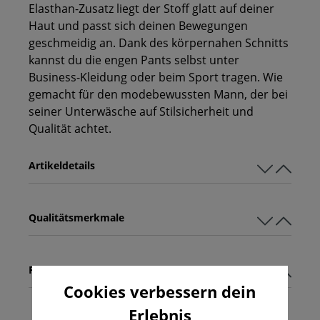
Elasthan-Zusatz liegt der Stoff glatt auf deiner
Haut und passt sich deinen Bewegungen
geschmeidig an. Dank des körpernahen Schnitts
kannst du die engen Pants selbst unter
Business-Kleidung oder beim Sport tragen. Wie
gemacht für den modebewussten Mann, der bei
seiner Unterwäsche auf Stilsicherheit und
Qualität achtet.
Artikeldetails
Qualitätsmerkmale
Pflegehinweise
Cookies verbessern dein
Erlebnis