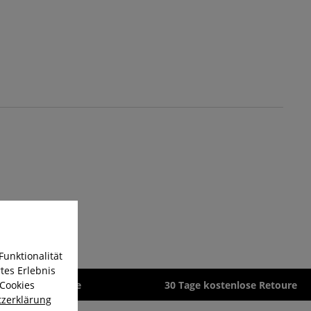
Funktionalität
tes Erlebnis
 Cookies
zeit 1-3 Werktage
30 Tage kostenlose Retoure
zerklärung