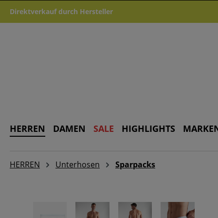
m Hauptinhalt springen
Zur Suche springen
Zur Hauptnavigation springen
Direktverkauf durch Hersteller
HERREN
DAMEN
SALE
HIGHLIGHTS
MARKE
HERREN
Unterhosen
Sparpacks