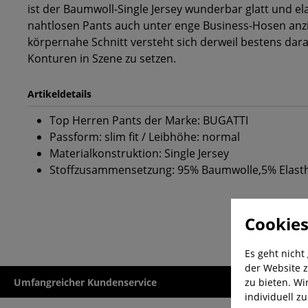
ist der Baumwoll-Single Jersey wunderbar glatt und el
nahtlosen Pants auch unter enge Business-Hosen anz
körpernahe Schnitt versteht sich derweil bestens dar
Konturen in Szene zu setzen.
Artikeldetails
Top Herren Pants der Marke: BUGATTI
Passform: slim fit / Leibhöhe: normal
Materialkonstruktion: Single Jersey
Stoffzusammensetzung: 95% Baumwolle,5% Elast
Cookies
Es geht nicht
der Website z
zu bieten. Wi
Umfangreicher Kundenservice
Kauf auf Rech
individuell z