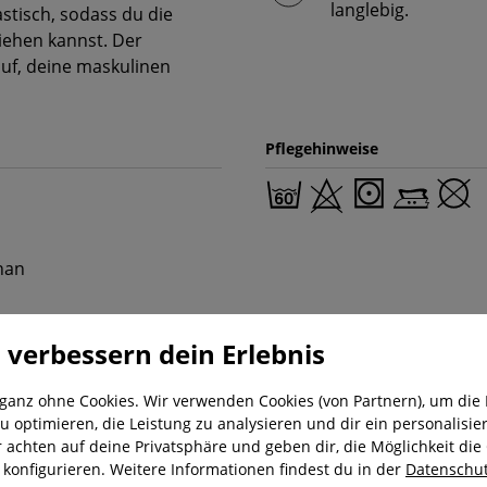
langlebig.
astisch, sodass du die
iehen kannst. Der
auf, deine maskulinen
Pflegehinweise
han
 verbessern dein Erlebnis
 ganz ohne Cookies. Wir verwenden Cookies (von Partnern), um die 
u optimieren, die Leistung zu analysieren und dir ein personalisier
r achten auf deine Privatsphäre und geben dir, die Möglichkeit die
nung
Kostenloser Versand ab 29,-€
Liefer
u konfigurieren. Weitere Informationen findest du in der
Datenschut