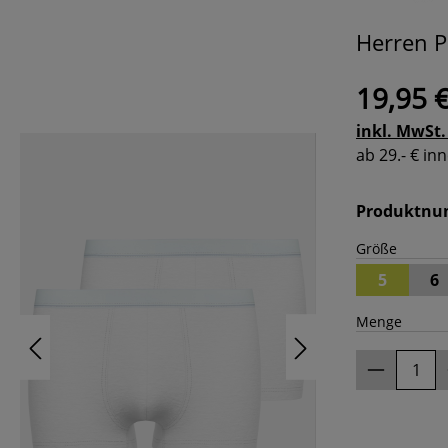
Herren P
19,95 
inkl. MwSt.
ab 29.- € i
Produktn
Größe
5
6
Menge