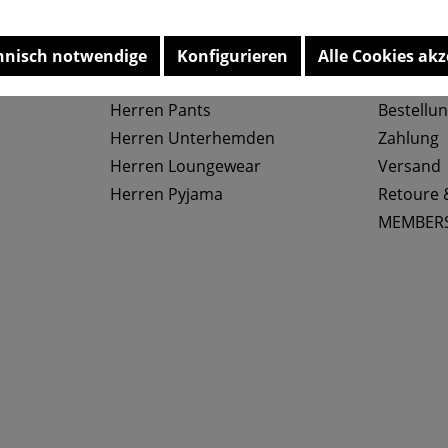
Top Kategorien
Service
hnisch notwendige
Konfigurieren
Alle Cookies akz
Herren Slips
Größenta
Herren Pants
Bestellu
Herren Unterhemden
Zahlung
Herren Loungewear
Versand
Herren Pyjama
Retoure 
MEMBER