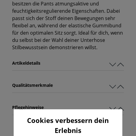
besitzen die Pants atmungsaktive und
feuchtigkeitsregulierende Eigenschaften. Dabei
passt sich der Stoff deinen Bewegungen sehr
flexibel an, während der elastische Gummibund
für den optimalen Sitz sorgt. Ideal für dich, wenn
du selbst bei der Wahl deiner Unterhose
Stilbewusstsein demonstrieren willst.
Artikeldetails
Qualitätsmerkmale
Pflegehinweise
Cookies verbessern dein
Erlebnis