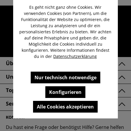
Es geht nicht ganz ohne Cookies. Wir
verwenden Cookies (von Partnern), um die
Umfangreicher Kundenservice
Funktionalität der Website zu optimieren, die
Kauf auf Rechnung
Leistung zu analysieren und dir ein
Kostenloser Versand ab 29,-€
personalisiertes Erlebnis zu bieten. Wir achten
auf deine Privatsphäre und geben dir, die
Lieferzeit 1-3 Werktage
Möglichkeit die Cookies individuell zu
30 Tage kostenlose Retoure
konfigurieren. Weitere Informationen findest
du in der
Datenschutzerklärung
Über Uns
Unsere Marken
Nur technisch notwendige
Top Kategorien
Konfigurieren
Service & FAQ
Alle Cookies akzeptieren
KONTAKT
Du hast eine Frage oder benötigst Hilfe? Gerne helfen