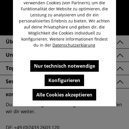
Kauf auf Rechnung
verwenden Cookies (von Partnern), um die
Funktionalität der Website zu optimieren, die
Kostenloser Versand ab 29,-€
Leistung zu analysieren und dir ein
Lieferzeit 1-3 Werktage
personalisiertes Erlebnis zu bieten. Wir achten
auf deine Privatsphäre und geben dir, die
30 Tage kostenlose Retoure
Möglichkeit die Cookies individuell zu
konfigurieren. Weitere Informationen findest
Über Uns
du in der
Datenschutzerklärung
Unsere Marken
Nur technisch notwendige
Top Kategorien
Konfigurieren
Service & FAQ
Alle Cookies akzeptieren
KONTAKT
Du hast eine Frage oder benötigst Hilfe? Gerne helfen
wir dir weiter.
DE:
+49 (0)7433 2603 120